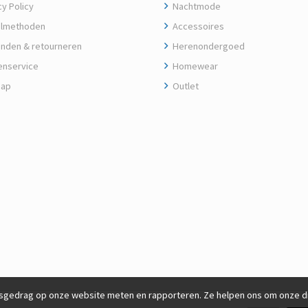
y Policy
Nachtmode
lmethoden
Accessoires
nden & retourneren
Herenondergoed
enservice
Homewear
map
Outlet
gedrag op onze website meten en rapporteren. Ze helpen ons om onze die