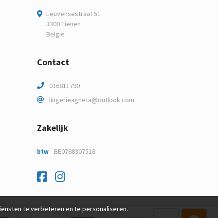
Leuvensestraat 51
3300 Tienen
België
Contact
016811790
lingerieagneta@outlook.com
Zakelijk
BE0788307518
btw
Facebook
Instagram
nsten te verbeteren en te personaliseren.