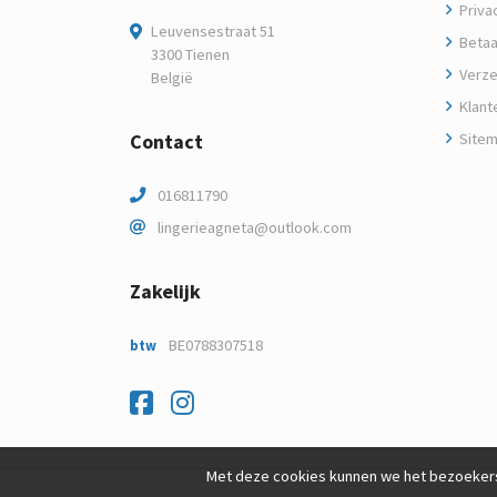
Privac
Leuvensestraat 51
Betaa
3300 Tienen
Verze
België
Klant
Contact
Site
016811790
lingerieagneta@outlook.com
Zakelijk
BE0788307518
btw
Facebook
Instagram
Met deze cookies kunnen we het bezoekers