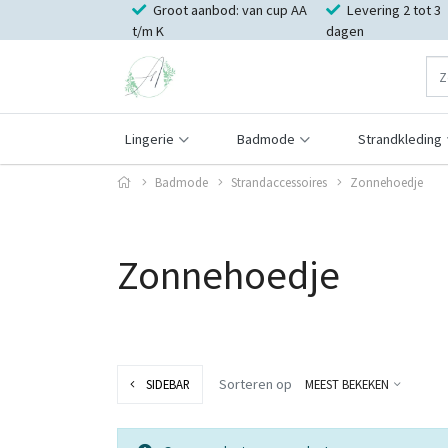
Groot aanbod: van cup AA
Levering 2 tot 3
t/m K
dagen
Lingerie
Badmode
Strandkleding
Badmode
Strandaccessoires
Zonnehoedje
Zonnehoedje
Sorteren op
SIDEBAR
MEEST BEKEKEN