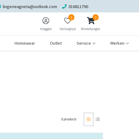
lingerieagneta@outlook.com
016811790
0
0
Inloggen
Verlanglijst
Winkelwagen
Homewear
Outlet
Service
Merken
0 products