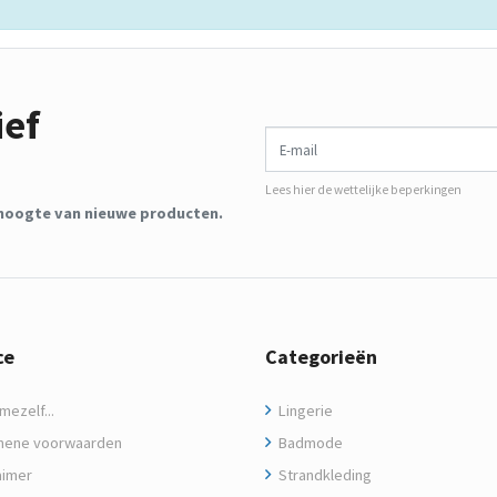
ief
E-mail
Lees hier de wettelijke beperkingen
de hoogte van nieuwe producten.
ce
Categorieën
ezelf...
Lingerie
ene voorwaarden
Badmode
aimer
Strandkleding