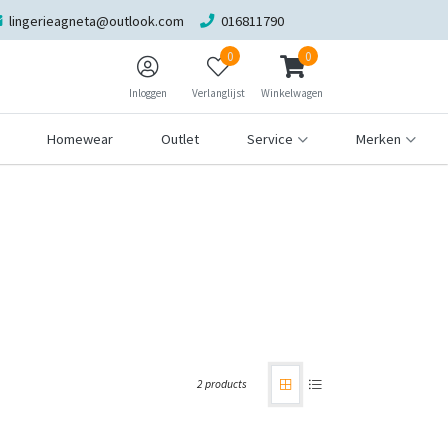
lingerieagneta@outlook.com
016811790
0
0
Inloggen
Verlanglijst
Winkelwagen
Homewear
Outlet
Service
Merken
2 products