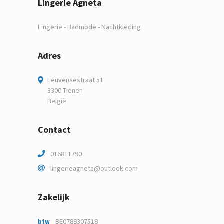
Lingerie Agneta
Lingerie - Badmode - Nachtkleding
Adres
Leuvensestraat 51
3300 Tienen
België
Contact
016811790
lingerieagneta@outlook.com
Zakelijk
BE0788307518
btw