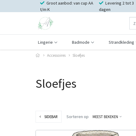
Groot aanbod: van cup AA
Levering 2 tot 3
t/m K
dagen
Lingerie
Badmode
Strandkleding
Accessoires
Sloefjes
Sloefjes
Sorteren op
SIDEBAR
MEEST BEKEKEN