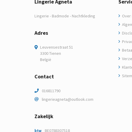
Lingerie Agneta
Servi
Lingerie - Badmode - Nachtkleding
Over m
Algem
Adres
Discl
Privac
Leuvensestraat 51
Betaa
3300 Tienen
Verze
België
Klant
Contact
Site
016811790
lingerieagneta@outlook.com
Zakelijk
BE0788307518
btw