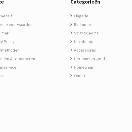
ce
Categorieën
ezelf...
Lingerie
ene voorwaarden
Badmode
aimer
Strandkleding
y Policy
Nachtmode
lmethoden
Accessoires
nden & retourneren
Herenondergoed
enservice
Homewear
map
Outlet