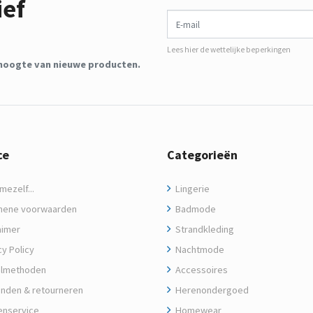
ief
E-mail
Lees hier de wettelijke beperkingen
de hoogte van nieuwe producten.
ce
Categorieën
ezelf...
Lingerie
ene voorwaarden
Badmode
aimer
Strandkleding
y Policy
Nachtmode
lmethoden
Accessoires
nden & retourneren
Herenondergoed
enservice
Homewear