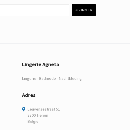
ABONNEER
Lingerie Agneta
Lingerie - Badmode - Nachtkleding
Adres
Leuvensestraat 51
3300 Tienen
België