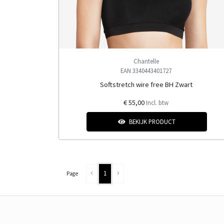
Chantelle
EAN 3340443401727
Softstretch wire free BH Zwart
€ 55,00
Incl. btw
BEKIJK PRODUCT
1
Page