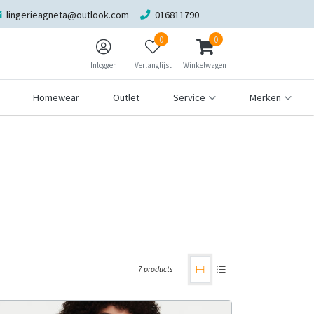
lingerieagneta@outlook.com
016811790
0
0
Inloggen
Verlanglijst
Winkelwagen
Homewear
Outlet
Service
Merken
7 products