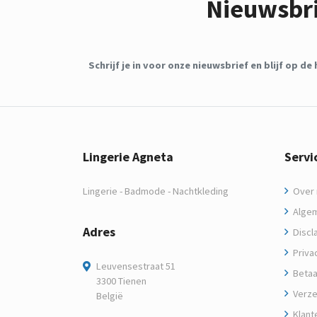
Nieuwsbr
Schrijf je in voor onze nieuwsbrief en blijf op 
Lingerie Agneta
Servi
Lingerie - Badmode - Nachtkleding
Over m
Algem
Adres
Discl
Privac
Leuvensestraat 51
Betaa
3300 Tienen
Verze
België
Klant