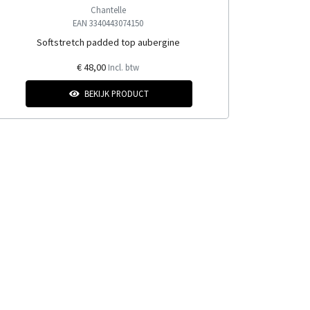
Chantelle
EAN 3340443074150
Softstretch padded top aubergine
€ 48,00
Incl. btw
BEKIJK PRODUCT