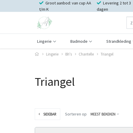
Groot aanbod: van cup AA
Levering 2 tot 3
t/m K
dagen
Lingerie
Badmode
Strandkleding
Lingerie
Bh's
Chantelle
Triangel
Triangel
Sorteren op
SIDEBAR
MEEST BEKEKEN