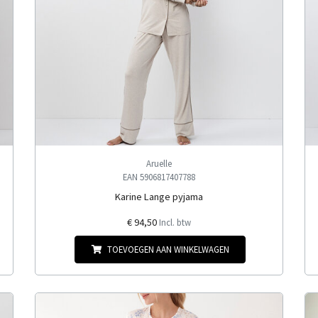
Aruelle
EAN 5906817407788
Karine Lange pyjama
€ 94,50
Incl. btw
TOEVOEGEN AAN WINKELWAGEN