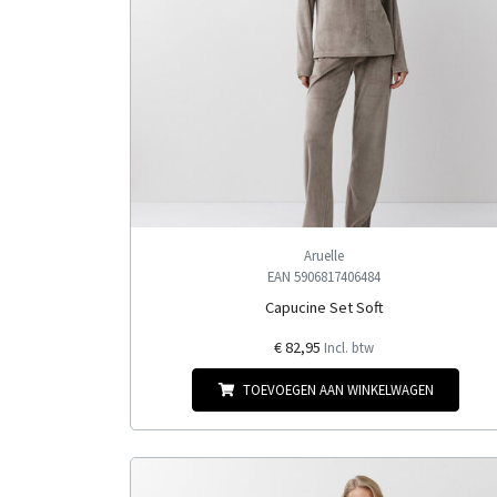
Aruelle
EAN 5906817406484
Capucine Set Soft
€ 82,95
Incl. btw
TOEVOEGEN AAN WINKELWAGEN