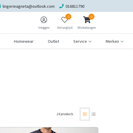
lingerieagneta@outlook.com
016811790
0
0
Inloggen
Verlanglijst
Winkelwagen
Homewear
Outlet
Service
Merken
24 products