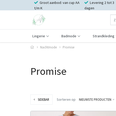
Groot aanbod: van cup AA
Levering 2 tot 3
t/m K
dagen
Lingerie
Badmode
Strandkleding
Nachtmode
Promise
Promise
Sorteren op
SIDEBAR
NIEUWSTE PRODUCTEN