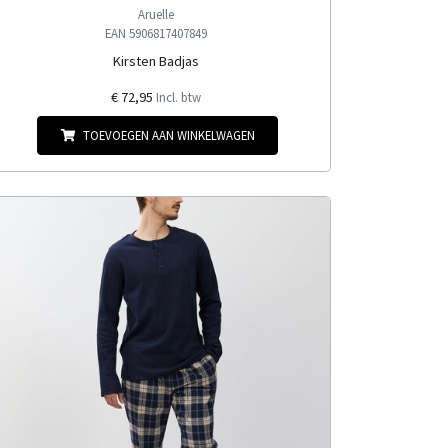
Aruelle
EAN 5906817407849
Kirsten Badjas
€ 72,95
Incl. btw
TOEVOEGEN AAN WINKELWAGEN