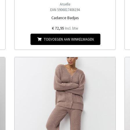
Aruelle
EAN 5906817406194
Cadance Badjas
€ 72,95
Incl. btw
TOEVOEGEN AAN WINKELWAGEN