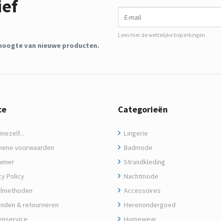
ief
E-mail
Lees hier de wettelijke beperkingen
de hoogte van nieuwe producten.
ce
Categorieën
ezelf...
Lingerie
ene voorwaarden
Badmode
aimer
Strandkleding
y Policy
Nachtmode
lmethoden
Accessoires
nden & retourneren
Herenondergoed
enservice
Homewear