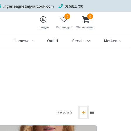
lingerieagneta@outlook.com
016811790
0
0
Inloggen
Verlanglijst
Winkelwagen
Homewear
Outlet
Service
Merken
7 products