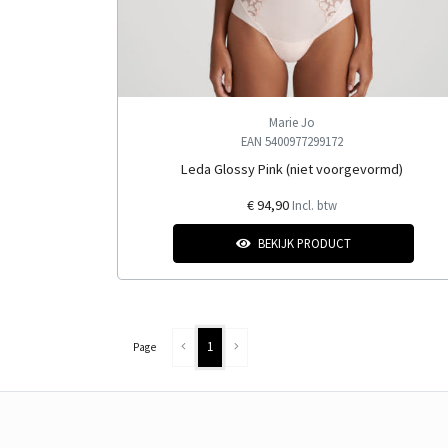
Marie Jo
EAN 5400977299172
Leda Glossy Pink (niet voorgevormd)
€ 94,90
Incl. btw
BEKIJK PRODUCT
1
Page