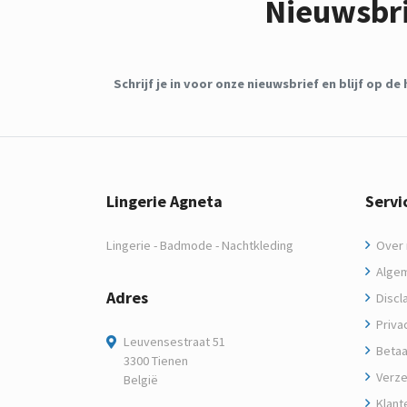
Nieuwsbr
Schrijf je in voor onze nieuwsbrief en blijf op 
Lingerie Agneta
Servi
Lingerie - Badmode - Nachtkleding
Over m
Algem
Adres
Discl
Privac
Leuvensestraat 51
Betaa
3300 Tienen
Verze
België
Klant