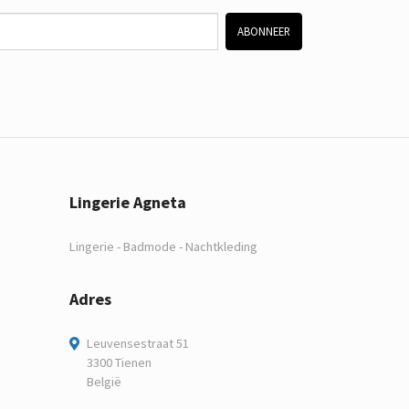
ABONNEER
Lingerie Agneta
Lingerie - Badmode - Nachtkleding
Adres
Leuvensestraat 51
3300 Tienen
België