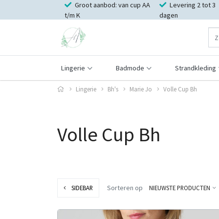
Groot aanbod: van cup AA
Levering 2 tot 3
t/m K
dagen
Lingerie
Badmode
Strandkleding
Lingerie
Bh's
Marie Jo
Volle Cup Bh
Volle Cup Bh
Sorteren op
SIDEBAR
NIEUWSTE PRODUCTEN