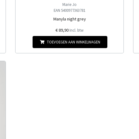
Marie Jo
EAN 5400977363781
Manyla night grey
€ 89,90
Incl. btw
TOEVOEGEN AAN WINKELWAGEN