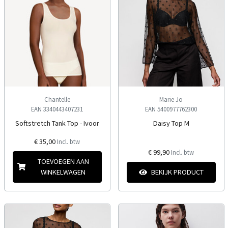
Chantelle
Marie Jo
EAN 3340443407231
EAN 5400977762300
Softstretch Tank Top - Ivoor
Daisy Top M
€ 35,00
Incl. btw
€ 99,90
Incl. btw
TOEVOEGEN AAN
WINKELWAGEN
BEKIJK PRODUCT