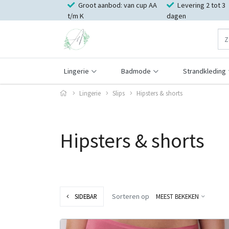
Groot aanbod: van cup AA
Levering 2 tot 3
t/m K
dagen
Lingerie
Badmode
Strandkleding
Lingerie
Slips
Hipsters & shorts
Hipsters & shorts
Sorteren op
SIDEBAR
MEEST BEKEKEN