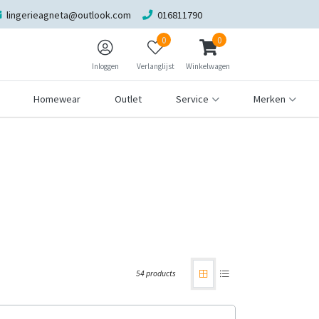
lingerieagneta@outlook.com
016811790
0
0
Inloggen
Verlanglijst
Winkelwagen
Homewear
Outlet
Service
Merken
54 products