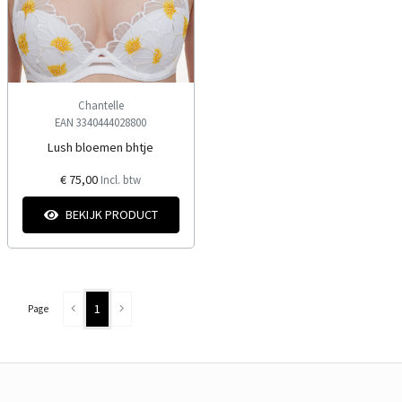
Chantelle
EAN 3340444028800
Lush bloemen bhtje
€ 75,00
Incl. btw
BEKIJK PRODUCT
1
Page