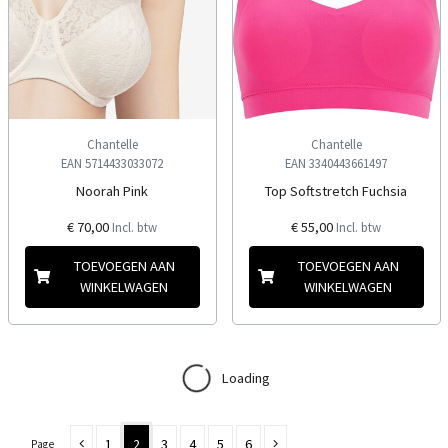
Chantelle
Chantelle
EAN 5714433033072
EAN 3340443661497
Noorah Pink
Top Softstretch Fuchsia
€ 70,00
€ 55,00
Incl. btw
Incl. btw
TOEVOEGEN AAN
TOEVOEGEN AAN
WINKELWAGEN
WINKELWAGEN
Loading
1
2
3
4
5
6
Page