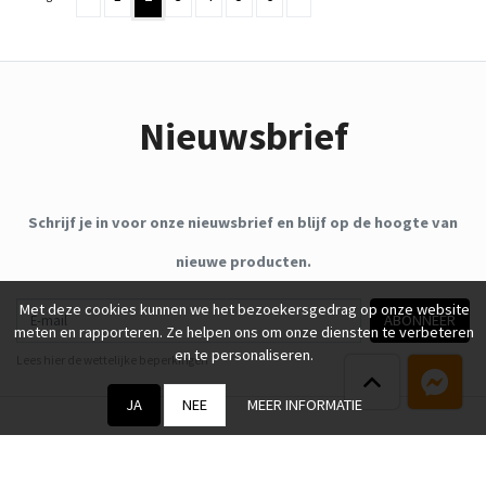
Nieuwsbrief
Schrijf je in voor onze nieuwsbrief en blijf op de hoogte van
nieuwe producten.
E-mail
Met deze cookies kunnen we het bezoekersgedrag op onze website
ABONNEER
meten en rapporteren. Ze helpen ons om onze diensten te verbeteren
en te personaliseren.
Lees hier de wettelijke beperkingen
JA
NEE
MEER INFORMATIE
Lingerie Agneta