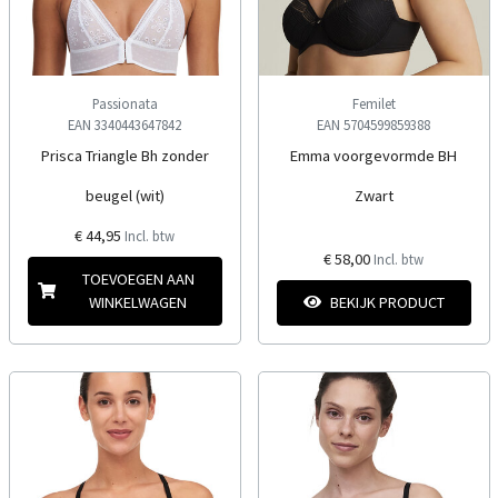
Passionata
Femilet
EAN 3340443647842
EAN 5704599859388
Prisca Triangle Bh zonder
Emma voorgevormde BH
beugel (wit)
Zwart
€ 44,95
Incl. btw
€ 58,00
Incl. btw
TOEVOEGEN AAN
WINKELWAGEN
BEKIJK PRODUCT