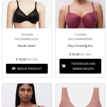
Chantelle
Chantelle
EAN 3340443142231
EAN 3340444095093
Norah Zwart
Play Covering bra
€ 55,00
Incl. btw
€ 70,00
Incl. btw
TOEVOEGEN AAN
BEKIJK PRODUCT
WINKELWAGEN