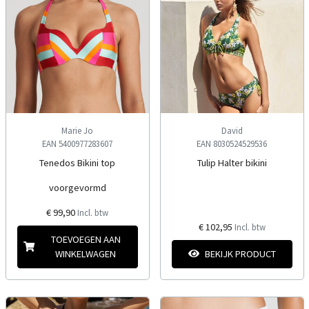
Marie Jo
David
EAN 5400977283607
EAN 8030524529536
Tenedos Bikini top
Tulip Halter bikini
voorgevormd
€ 99,90
Incl. btw
€ 102,95
Incl. btw
TOEVOEGEN AAN
WINKELWAGEN
BEKIJK PRODUCT