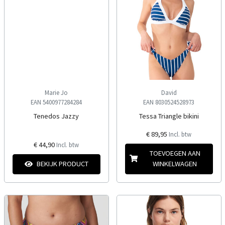
Marie Jo
David
EAN 5400977284284
EAN 8030524528973
Tenedos Jazzy
Tessa Triangle bikini
€ 89,95
Incl. btw
€ 44,90
Incl. btw
TOEVOEGEN AAN
BEKIJK PRODUCT
WINKELWAGEN