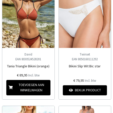
David
Twinset
EAN 8030524528201
EAN 8050160111292
Tania Triangle Bikini (orange)
Bikini Slip Wit Bic star
€ 89,95
Incl. btw
€ 79,95
Incl. btw
TOEVOEGEN AAN
WINKELWAGEN
BEKIJK PRODUCT