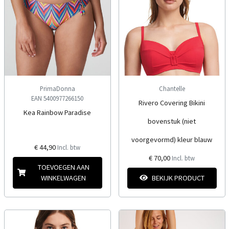
PrimaDonna
Chantelle
EAN 5400977266150
Rivero Covering Bikini
Kea Rainbow Paradise
bovenstuk (niet
voorgevormd) kleur blauw
€ 44,90
Incl. btw
€ 70,00
Incl. btw
TOEVOEGEN AAN
WINKELWAGEN
BEKIJK PRODUCT