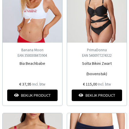
Banana Moon
PrimaDonna
EAN 3500308473904
EAN 5400977274322
Bia Beachbabe
Solta Bikini Zwart
(bovenstuk)
€ 37,95
€ 115,00
Incl. btw
Incl. btw
BEKIJK PRODUCT
BEKIJK PRODUCT