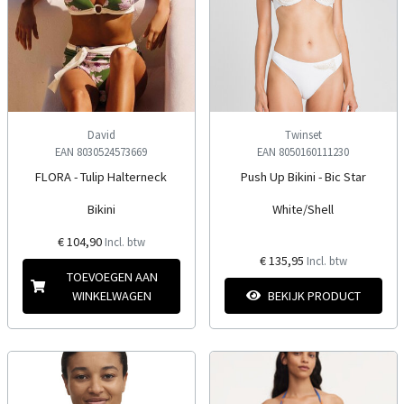
David
Twinset
EAN 8030524573669
EAN 8050160111230
FLORA - Tulip Halterneck
Push Up Bikini - Bic Star
Bikini
White/Shell
€ 104,90
Incl. btw
€ 135,95
Incl. btw
TOEVOEGEN AAN
WINKELWAGEN
BEKIJK PRODUCT