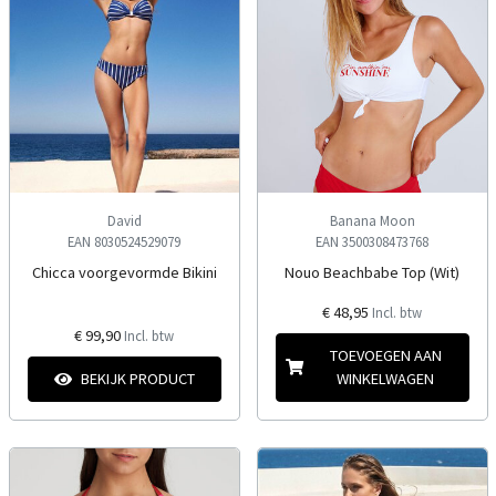
David
Banana Moon
EAN 8030524529079
EAN 3500308473768
Chicca voorgevormde Bikini
Nouo Beachbabe Top (Wit)
€ 48,95
Incl. btw
€ 99,90
Incl. btw
TOEVOEGEN AAN
BEKIJK PRODUCT
WINKELWAGEN