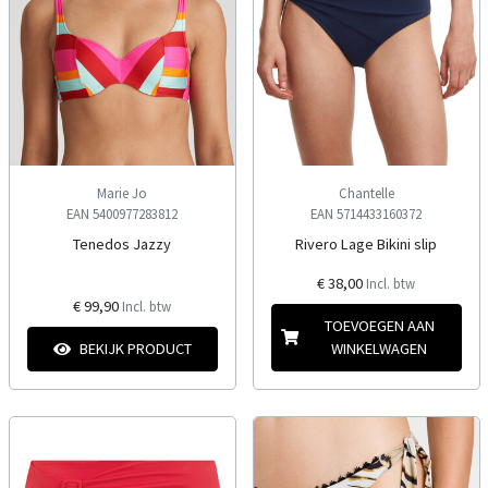
Marie Jo
Chantelle
EAN 5400977283812
EAN 5714433160372
Tenedos Jazzy
Rivero Lage Bikini slip
€ 38,00
Incl. btw
€ 99,90
Incl. btw
TOEVOEGEN AAN
BEKIJK PRODUCT
WINKELWAGEN