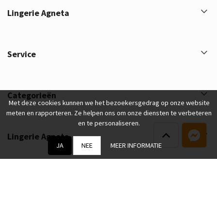
Lingerie Agneta
Service
Categorieën
Met deze cookies kunnen we het bezoekersgedrag op onze website
meten en rapporteren. Ze helpen ons om onze diensten te verbeteren
en te personaliseren.
Lingerie Agneta
JA
NEE
MEER INFORMATIE
Lingerie Agneta © 2026 - Powered by
Lightspeed
- Theme by
eCommerce Pro