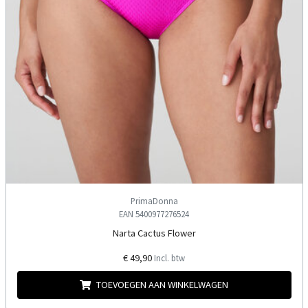
PrimaDonna
EAN 5400977276524
Narta Cactus Flower
€ 49,90
Incl. btw
TOEVOEGEN AAN WINKELWAGEN