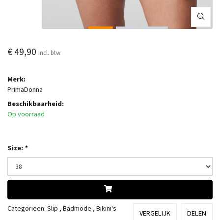
€ 49,90
Incl. btw
Merk:
PrimaDonna
Beschikbaarheid:
Op voorraad
Size:
*
Categorieën:
Slip
,
Badmode
,
Bikini's
VERGELIJK
DELEN