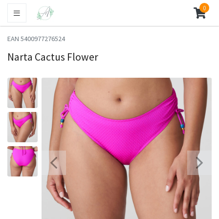
0
EAN 5400977276524
Narta Cactus Flower