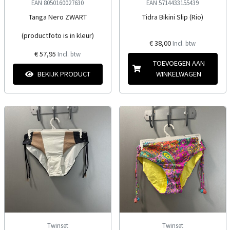
EAN 8050160027630
EAN 5714433155439
Tanga Nero ZWART
Tidra Bikini Slip (Rio)
(productfoto is in kleur)
€ 38,00
Incl. btw
€ 57,95
Incl. btw
TOEVOEGEN AAN
BEKIJK PRODUCT
WINKELWAGEN
Twinset
Twinset