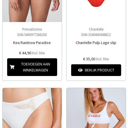
PrimaDonna
Chantelle
EAN 5400977266150
EAN 3340443848812
Kea Rainbow Paradise
Chantelle Pulp Lage slip
€ 44,90
Incl. btw
€ 35,00
Incl. btw
TOEVOEGEN AAN
WINKELWAGEN
BEKIJK PRODUCT