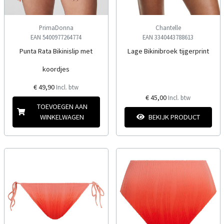
PrimaDonna
Chantelle
EAN 5400977264774
EAN 3340443788613
Punta Rata Bikinislip met
Lage Bikinibroek tijgerprint
koordjes
€ 49,90
Incl. btw
€ 45,00
Incl. btw
TOEVOEGEN AAN
WINKELWAGEN
BEKIJK PRODUCT