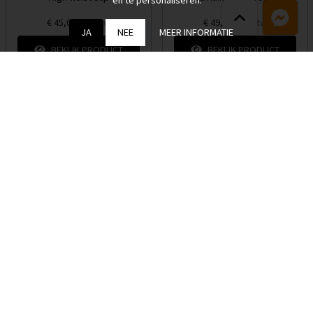
en te personaliseren.
€ 45,00
€ 49,90
Incl. btw
Incl. btw
JA
NEE
MEER INFORMATIE
BEKIJK PRODUCT
BEKIJK PRODUCT
Loading
1
2
Page
Nieuwsbrief
Schrijf je in voor onze nieuwsbrief en blijf op de hoogte van