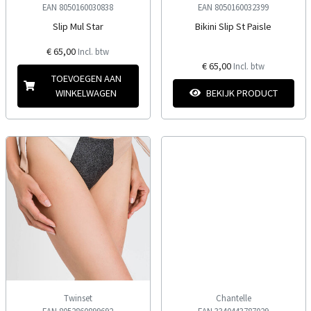
EAN 8050160030838
EAN 8050160032399
Slip Mul Star
Bikini Slip St Paisle
€ 65,00
Incl. btw
€ 65,00
Incl. btw
TOEVOEGEN AAN
WINKELWAGEN
BEKIJK PRODUCT
Twinset
Chantelle
EAN 8052860899692
EAN 3340443787029