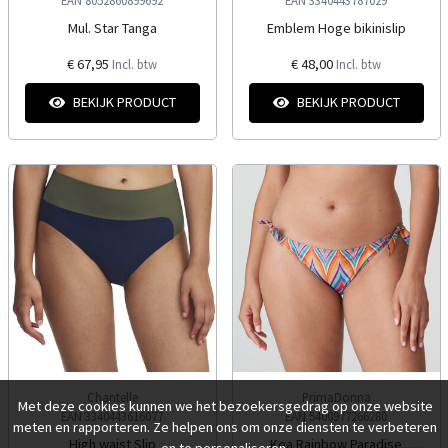
Mul. Star Tanga
Emblem Hoge bikinislip
€ 67,95
€ 48,00
Incl. btw
Incl. btw
BEKIJK PRODUCT
BEKIJK PRODUCT
Chantelle
PrimaDonna
Met deze cookies kunnen we het bezoekersgedrag op onze website
EAN 3340443616077
EAN 5400977266280
meten en rapporteren. Ze helpen ons om onze diensten te verbeteren
High waist Slip
Kea Rainbow Paradise