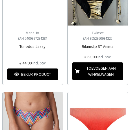
Marie Jo
Twinset
EAN 5400977284284
EAN 8052860934225
Tenedos Jazzy
Bikinislip ST Anima
€ 65,00
Incl. btw
€ 44,90
Incl. btw
TOEVOEGEN AAN
BEKIJK PRODUCT
WINKELWAGEN