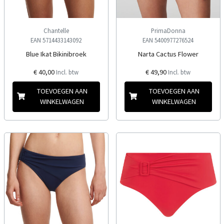
Chantelle
PrimaDonna
EAN 5714433143092
EAN 5400977276524
Blue Ikat Bikinibroek
Narta Cactus Flower
€ 40,00
€ 49,90
Incl. btw
Incl. btw
TOEVOEGEN AAN
TOEVOEGEN AAN
WINKELWAGEN
WINKELWAGEN