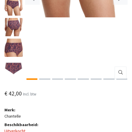
€ 42,00
Incl. btw
Merk:
Chantelle
Beschikbaarheid:
Uitverkocht