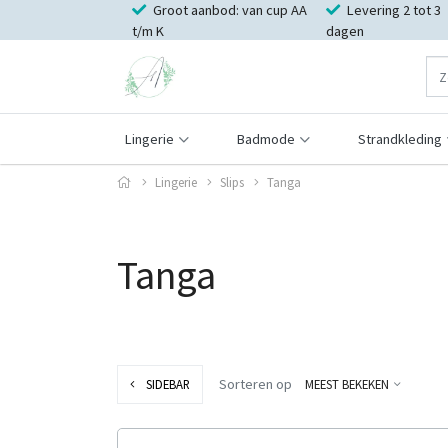
Groot aanbod: van cup AA
Levering 2 tot 3
t/m K
dagen
Lingerie
Badmode
Strandkleding
Lingerie
Slips
Tanga
Tanga
Sorteren op
SIDEBAR
MEEST BEKEKEN