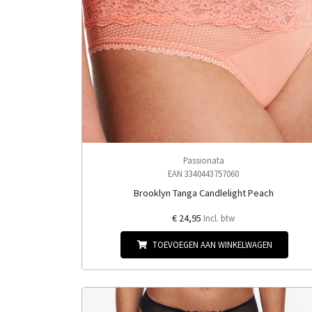
Passionata
EAN 3340443757060
Brooklyn Tanga Candlelight Peach
€ 24,95
Incl. btw
TOEVOEGEN AAN WINKELWAGEN