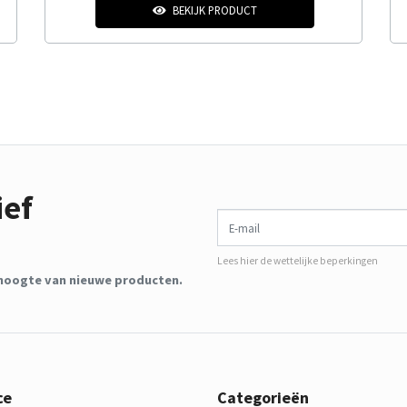
BEKIJK PRODUCT
ief
E-mail
Lees hier de wettelijke beperkingen
de hoogte van nieuwe producten.
ce
Categorieën