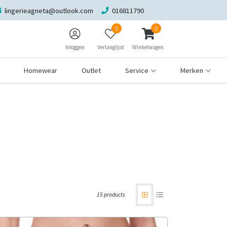
lingerieagneta@outlook.com
016811790
0
0
Inloggen
Verlanglijst
Winkelwagen
Homewear
Outlet
Service
Merken
15 products