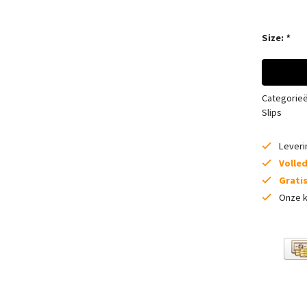
Size:
*
Categorie
Slips
Lever
Volle
Grati
Onze k