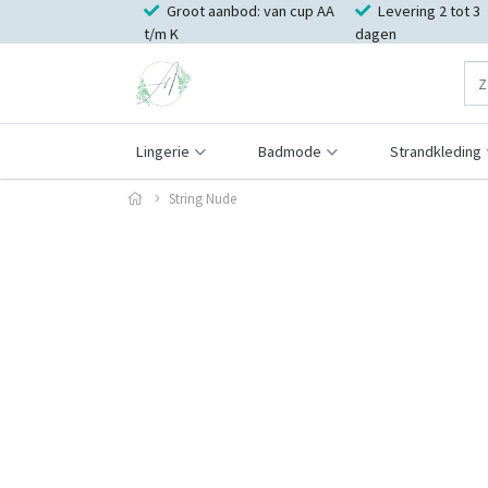
Groot aanbod: van cup AA
Levering 2 tot 3
t/m K
dagen
Lingerie
Badmode
Strandkleding
String Nude