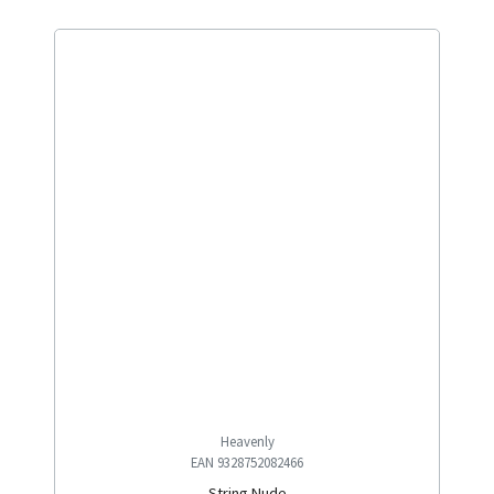
Heavenly
EAN 9328752082466
String Nude