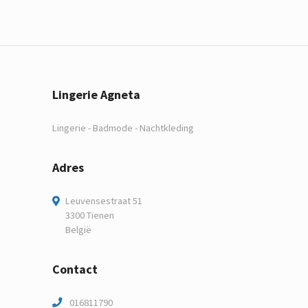
Lingerie Agneta
Lingerie - Badmode - Nachtkleding
Adres
Leuvensestraat 51
3300 Tienen
België
Contact
016811790