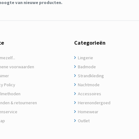
de hoogte van nieuwe producten.
ce
Categorieën
ezelf...
Lingerie
ene voorwaarden
Badmode
aimer
Strandkleding
y Policy
Nachtmode
lmethoden
Accessoires
nden & retourneren
Herenondergoed
enservice
Homewear
map
Outlet