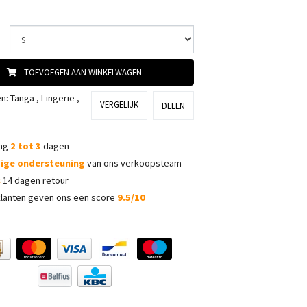
TOEVOEGEN AAN WINKELWAGEN
ën:
Tanga
,
Lingerie
,
VERGELIJK
DELEN
ing
2 tot 3
dagen
dige ondersteuning
van ons verkoopsteam
s
14 dagen retour
lanten geven ons een score
9.5/10