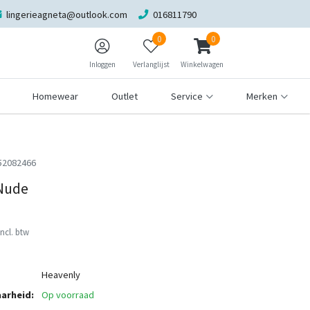
lingerieagneta@outlook.com
016811790
0
0
Inloggen
Verlanglijst
Winkelwagen
Homewear
Outlet
Service
Merken
52082466
 Nude
Incl. btw
Heavenly
arheid:
Op voorraad