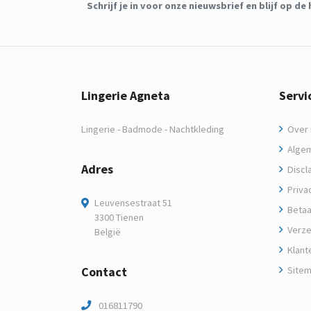
Schrijf je in voor onze nieuwsbrief en blijf op 
Lingerie Agneta
Servi
Lingerie - Badmode - Nachtkleding
Over m
Algem
Adres
Discl
Privac
Leuvensestraat 51
Betaa
3300 Tienen
Verze
België
Klant
Contact
Site
016811790