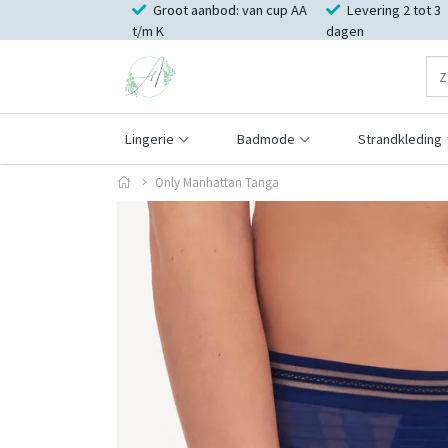
Groot aanbod: van cup AA
Levering 2 tot 3
t/m K
dagen
Lingerie
Badmode
Strandkleding
Only Manhattan Tanga