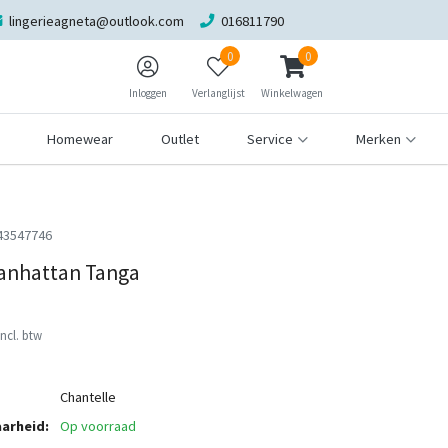
lingerieagneta@outlook.com
016811790
0
0
Inloggen
Verlanglijst
Winkelwagen
Homewear
Outlet
Service
Merken
43547746
anhattan Tanga
Incl. btw
Chantelle
arheid:
Op voorraad