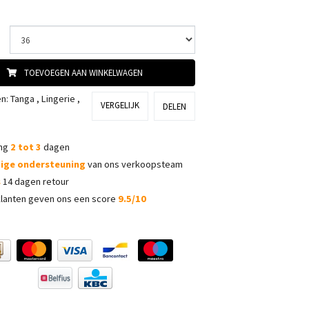
TOEVOEGEN AAN WINKELWAGEN
ën:
Tanga
,
Lingerie
,
VERGELIJK
DELEN
ing
2 tot 3
dagen
dige ondersteuning
van ons verkoopsteam
s
14 dagen retour
lanten geven ons een score
9.5/10