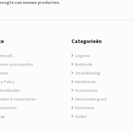
de hoogte van nieuwe producten.
ce
Categorieën
ezelf...
Lingerie
ene voorwaarden
Badmode
aimer
Strandkleding
y Policy
Nachtmode
lmethoden
Accessoires
nden & retourneren
Herenondergoed
enservice
Homewear
map
Outlet