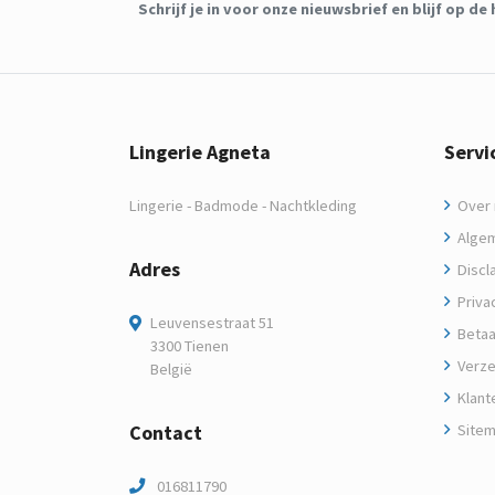
Schrijf je in voor onze nieuwsbrief en blijf op 
Lingerie Agneta
Servi
Lingerie - Badmode - Nachtkleding
Over m
Algem
Adres
Discl
Privac
Leuvensestraat 51
Betaa
3300 Tienen
Verze
België
Klant
Contact
Site
016811790