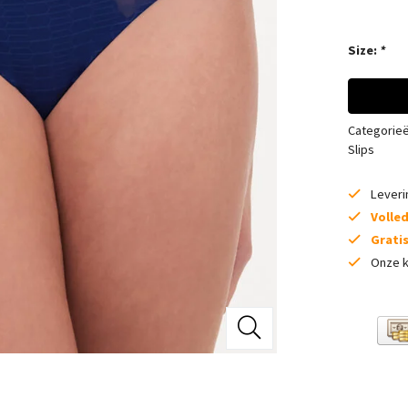
Size:
*
Categorie
Slips
Lever
Volle
Grati
Onze k