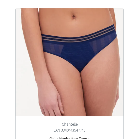
Chantelle
EAN 3340443547746
Only Manhattan Tanga