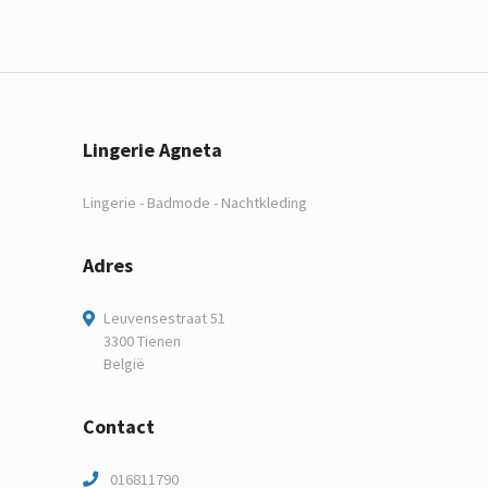
Lingerie Agneta
Lingerie - Badmode - Nachtkleding
Adres
Leuvensestraat 51
3300 Tienen
België
Contact
016811790