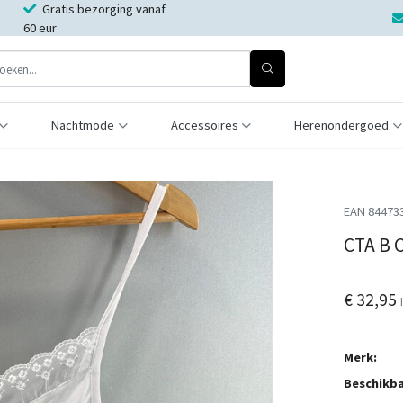
Gratis bezorging vanaf
60 eur
Nachtmode
Accessoires
Herenondergoed
EAN 84473
CTA B 
€ 32,95
Merk:
Beschikba