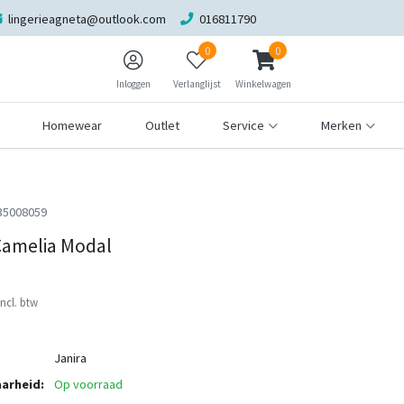
lingerieagneta@outlook.com
016811790
0
0
Inloggen
Verlanglijst
Winkelwagen
Homewear
Outlet
Service
Merken
35008059
Camelia Modal
Incl. btw
Janira
arheid:
Op voorraad