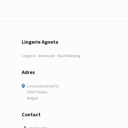
Lingerie Agneta
Lingerie - Badmode - Nachtkleding
Adres
Leuvensestraat 51
3300 Tienen
België
Contact