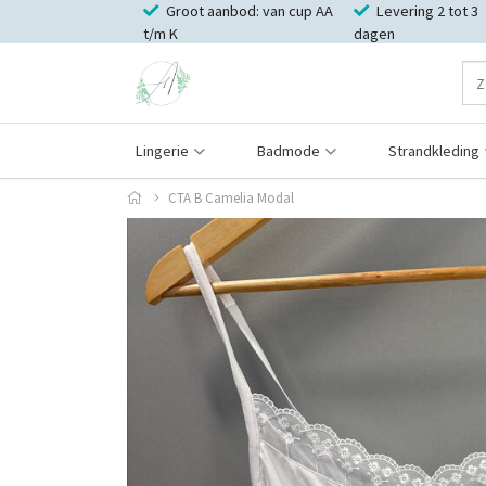
Groot aanbod: van cup AA
Levering 2 tot 3
t/m K
dagen
Lingerie
Badmode
Strandkleding
CTA B Camelia Modal