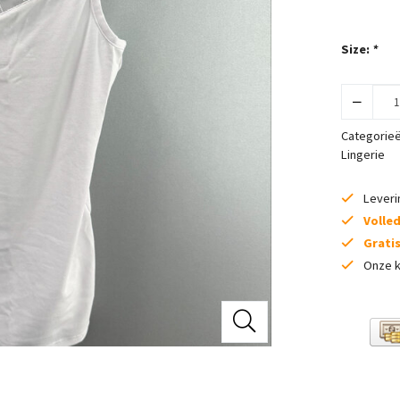
Size:
*
Categorie
Lingerie
Lever
Volle
Grati
Onze k