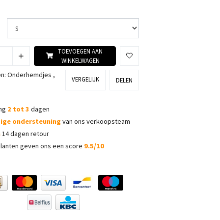
TOEVOEGEN AAN
WINKELWAGEN
ën:
Onderhemdjes
,
VERGELIJK
DELEN
ing
2 tot 3
dagen
dige ondersteuning
van ons verkoopsteam
s
14 dagen retour
lanten geven ons een score
9.5/10