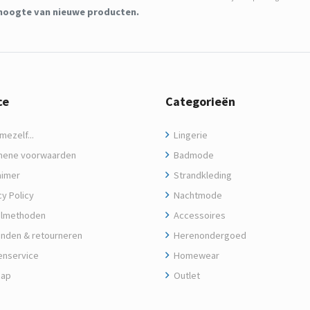
de hoogte van nieuwe producten.
ce
Categorieën
ezelf...
Lingerie
ene voorwaarden
Badmode
aimer
Strandkleding
y Policy
Nachtmode
lmethoden
Accessoires
nden & retourneren
Herenondergoed
enservice
Homewear
map
Outlet