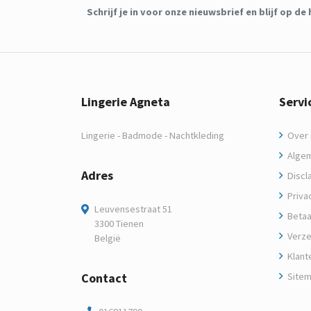
Schrijf je in voor onze nieuwsbrief en blijf op 
Lingerie Agneta
Servi
Lingerie - Badmode - Nachtkleding
Over m
Algem
Adres
Discl
Privac
Leuvensestraat 51
Betaa
3300 Tienen
Verze
België
Klant
Contact
Site