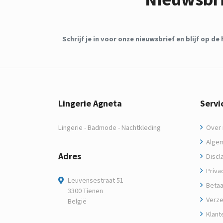
Schrijf je in voor onze nieuwsbrief en blijf op 
Lingerie Agneta
Servi
Lingerie - Badmode - Nachtkleding
Over m
Algem
Adres
Discl
Privac
Leuvensestraat 51
Betaa
3300 Tienen
Verze
België
Klant