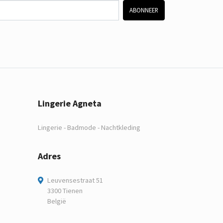
ABONNEER
Lingerie Agneta
Lingerie - Badmode - Nachtkleding
Adres
Leuvensestraat 51
3300 Tienen
België