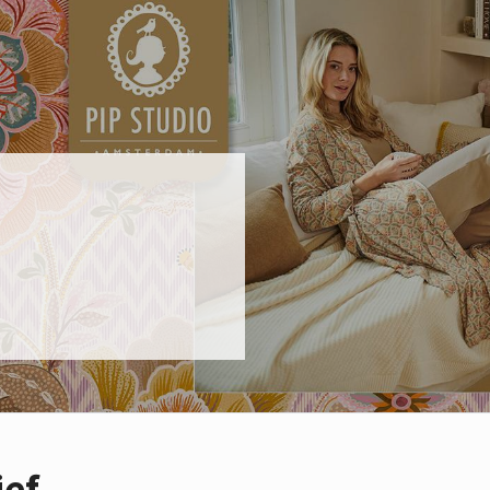
ief
E-mail