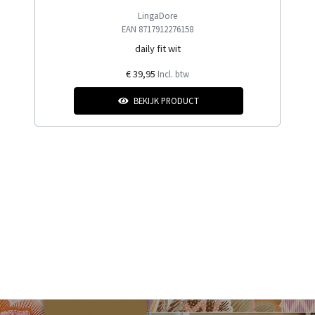
LingaDore
EAN 8717912276158
daily fit wit
€ 39,95
Incl. btw
BEKIJK PRODUCT