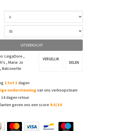
UITVERKOCHT
ën:
LingaDore
,
VERGELIJK
h's
,
Marie Jo
DELEN
,
Balconette
ing
2 tot 3
dagen
dige ondersteuning
van ons verkoopsteam
s
14 dagen retour
lanten geven ons een score
9.5/10