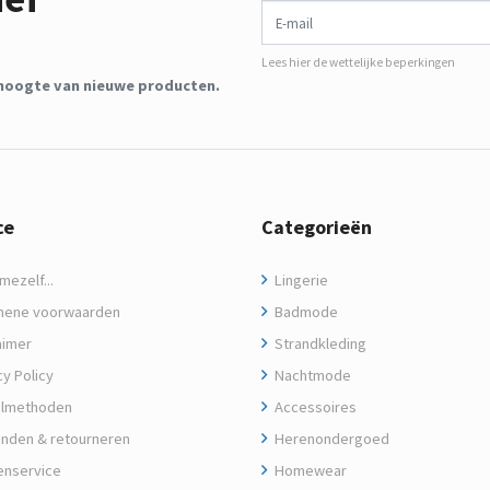
Lees hier de wettelijke beperkingen
de hoogte van nieuwe producten.
ce
Categorieën
ezelf...
Lingerie
ene voorwaarden
Badmode
aimer
Strandkleding
y Policy
Nachtmode
lmethoden
Accessoires
nden & retourneren
Herenondergoed
enservice
Homewear