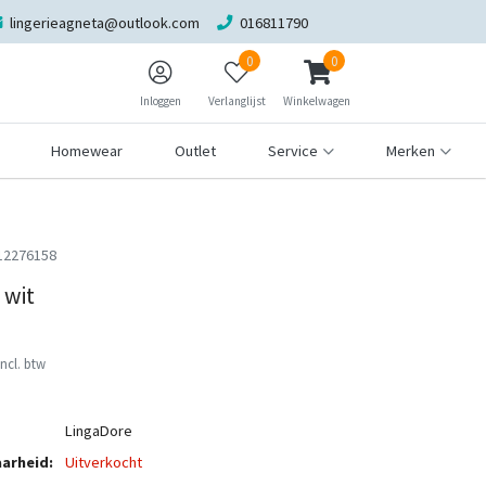
lingerieagneta@outlook.com
016811790
0
0
Inloggen
Verlanglijst
Winkelwagen
Homewear
Outlet
Service
Merken
12276158
t wit
Incl. btw
LingaDore
arheid:
Uitverkocht