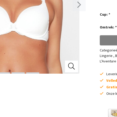
Cup:
*
Omtrek:
*
Categorie
Lingerie
,
B
L'Aventure
Lever
Volle
Grati
Onze k