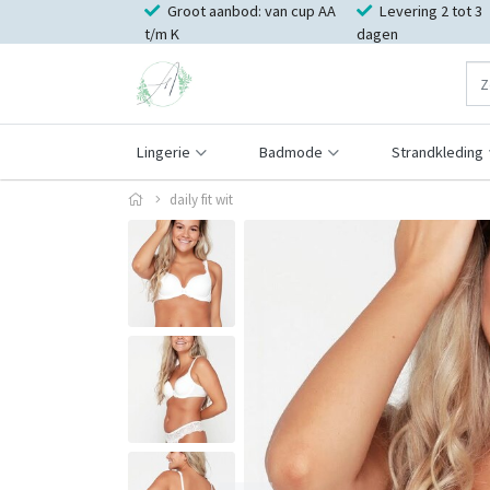
Groot aanbod: van cup AA
Levering 2 tot 3
t/m K
dagen
Lingerie
Badmode
Strandkleding
daily fit wit