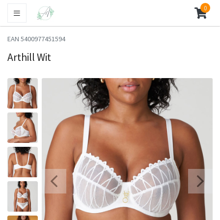
0
EAN 5400977451594
Arthill Wit