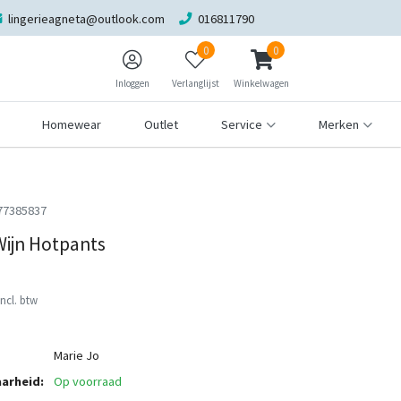
lingerieagneta@outlook.com
016811790
0
0
Inloggen
Verlanglijst
Winkelwagen
Homewear
Outlet
Service
Merken
77385837
Wijn Hotpants
Incl. btw
Marie Jo
arheid:
Op voorraad