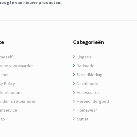
de hoogte van nieuwe producten.
ce
Categorieën
ezelf...
Lingerie
ene voorwaarden
Badmode
aimer
Strandkleding
y Policy
Nachtmode
lmethoden
Accessoires
nden & retourneren
Herenondergoed
enservice
Homewear
map
Outlet