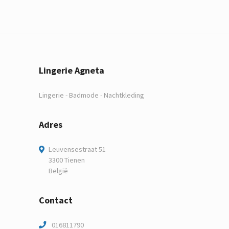
Lingerie Agneta
Lingerie - Badmode - Nachtkleding
Adres
Leuvensestraat 51
3300 Tienen
België
Contact
016811790