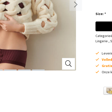
Size:
*
Categorie
Lingerie
,
S
Lever
Volle
Grati
Onze k