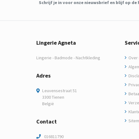
Schrijf je in voor onze nieuwsbrief en blijf op 
Lingerie Agneta
Servi
Lingerie - Badmode - Nachtkleding
Over m
Algem
Adres
Discl
Privac
Leuvensestraat 51
Betaa
3300 Tienen
Verze
België
Klant
Contact
Site
016811790