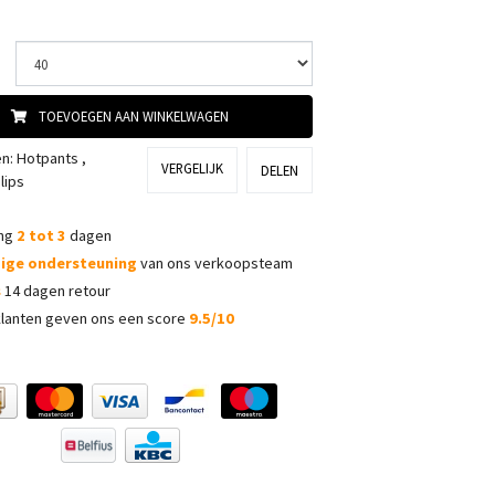
TOEVOEGEN AAN WINKELWAGEN
ën:
Hotpants
,
VERGELIJK
DELEN
lips
ing
2 tot 3
dagen
dige ondersteuning
van ons verkoopsteam
s
14 dagen retour
lanten geven ons een score
9.5/10