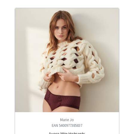
Marie Jo
EAN 5400977385837
Avero Wijn Hotpants