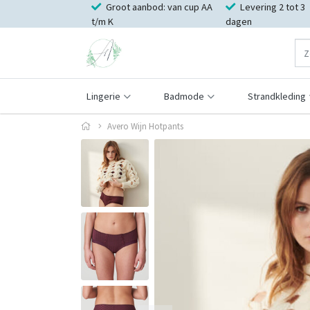
Groot aanbod: van cup AA
Levering 2 tot 3
t/m K
dagen
Lingerie
Badmode
Strandkleding
Avero Wijn Hotpants