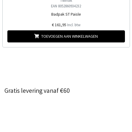
Twinset
EAN 8052860934232
Badpak ST Paisle
€ 161,95
Incl. btw
TOEVOEGEN AAN WINKELWAGEN
Gratis levering vanaf €60