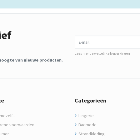
ief
E-mail
Lees hier de wettelijke beperkingen
de hoogte van nieuwe producten.
ce
Categorieën
ezelf...
Lingerie
ene voorwaarden
Badmode
aimer
Strandkleding