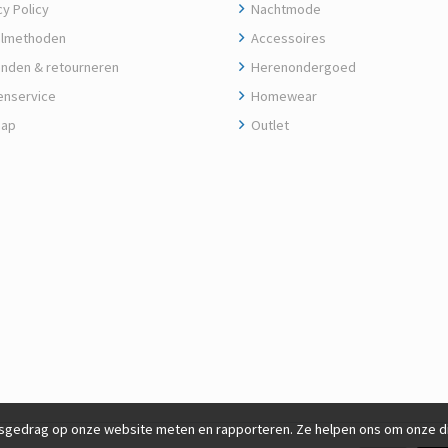
y Policy
Nachtmode
lmethoden
Accessoires
nden & retourneren
Herenondergoed
enservice
Homewear
map
Outlet
gedrag op onze website meten en rapporteren. Ze helpen ons om onze die