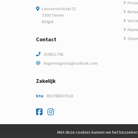
Privac
Leuvensestraat 51
Betaa
3300 Tienen
Verze
België
Klant
Contact
Site
016811790
lingerieagneta@outlook.com
Zakelijk
BE0788307518
btw
Facebook
Instagram
Met deze cookies kunnen we het bezoekers