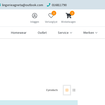
lingerieagneta@outlook.com
016811790
0
0
Inloggen
Verlanglijst
Winkelwagen
Homewear
Outlet
Service
Merken
0 products