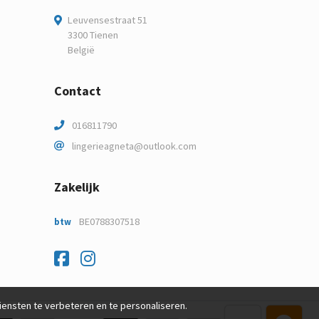
Leuvensestraat 51
3300 Tienen
België
Contact
016811790
lingerieagneta@outlook.com
Zakelijk
BE0788307518
btw
Facebook
Instagram
nsten te verbeteren en te personaliseren.