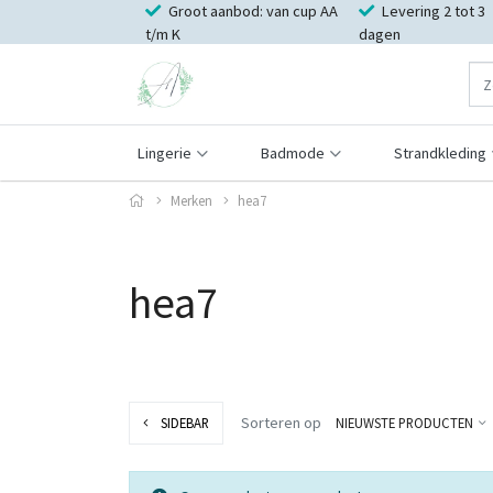
Groot aanbod: van cup AA
Levering 2 tot 3
t/m K
dagen
Lingerie
Badmode
Strandkleding
Merken
hea7
hea7
Sorteren op
SIDEBAR
NIEUWSTE PRODUCTEN