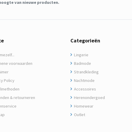
de hoogte van nieuwe producten.
ce
Categorieën
ezelf...
Lingerie
ene voorwaarden
Badmode
aimer
Strandkleding
y Policy
Nachtmode
lmethoden
Accessoires
nden & retourneren
Herenondergoed
enservice
Homewear
map
Outlet