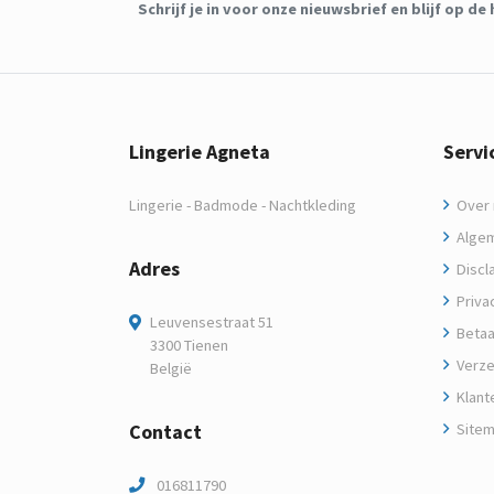
Schrijf je in voor onze nieuwsbrief en blijf op 
Lingerie Agneta
Servi
Lingerie - Badmode - Nachtkleding
Over m
Algem
Adres
Discl
Privac
Leuvensestraat 51
Betaa
3300 Tienen
Verze
België
Klant
Contact
Site
016811790