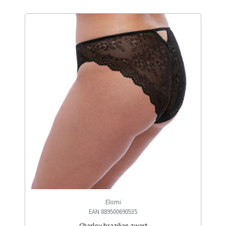
Elomi
EAN 889500690535
Charley brazilian zwart