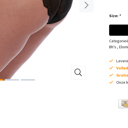
Size:
*
Categorie
Bh's
,
Elom
Lever
Volle
Grati
Onze k