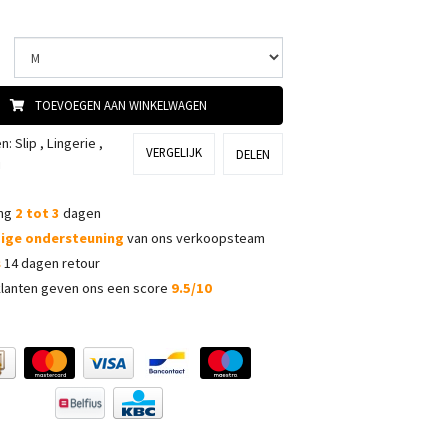
TOEVOEGEN AAN WINKELWAGEN
ën:
Slip
,
Lingerie
,
VERGELIJK
DELEN
i
ing
2 tot 3
dagen
dige ondersteuning
van ons verkoopsteam
s
14 dagen retour
lanten geven ons een score
9.5/10