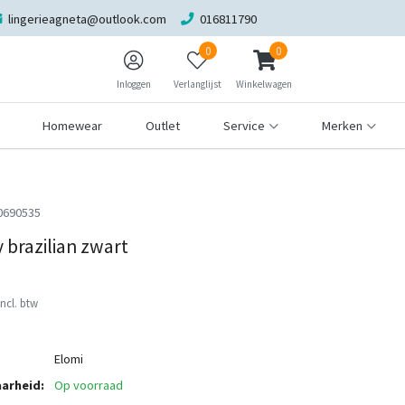
lingerieagneta@outlook.com
016811790
0
0
Inloggen
Verlanglijst
Winkelwagen
Homewear
Outlet
Service
Merken
0690535
 brazilian zwart
Incl. btw
Elomi
arheid:
Op voorraad