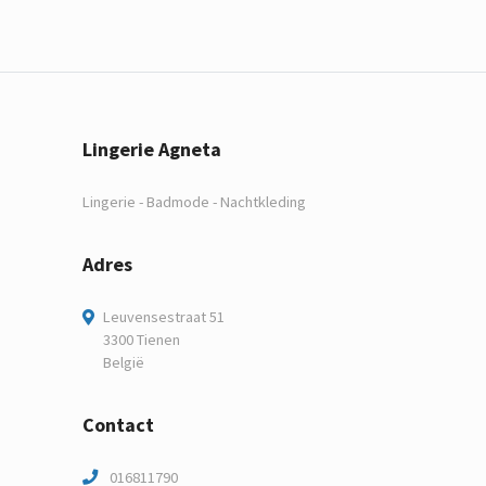
Lingerie Agneta
Lingerie - Badmode - Nachtkleding
Adres
Leuvensestraat 51
3300 Tienen
België
Contact
016811790