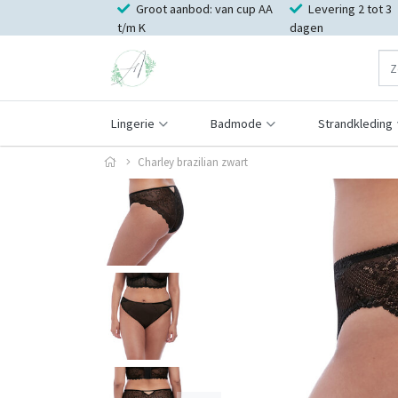
Groot aanbod: van cup AA
Levering 2 tot 3
t/m K
dagen
Lingerie
Badmode
Strandkleding
Charley brazilian zwart