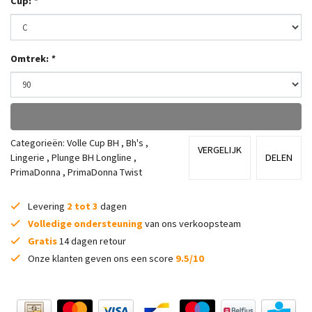
Cup:
*
Omtrek:
*
Categorieën:
Volle Cup BH
,
Bh's
,
VERGELIJK
Lingerie
,
Plunge BH Longline
,
DELEN
PrimaDonna
,
PrimaDonna Twist
Levering
2 tot 3
dagen
Volledige ondersteuning
van ons verkoopsteam
Gratis
14 dagen retour
Onze klanten geven ons een score
9.5/10