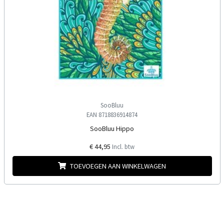
SooBluu
EAN 8718836914874
SooBluu Hippo
€ 44,95
Incl. btw
TOEVOEGEN AAN WINKELWAGEN