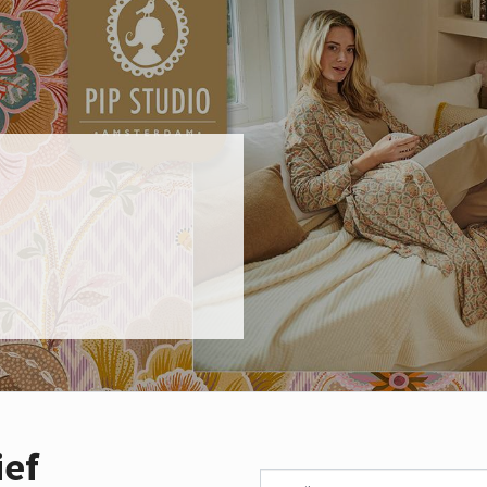
ief
E-mail