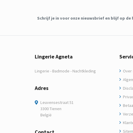
Schrijf je in voor onze nieuwsbrief en blijf op 
Lingerie Agneta
Servi
Lingerie - Badmode - Nachtkleding
Over m
Algem
Adres
Discl
Privac
Leuvensestraat 51
Betaa
3300 Tienen
Verze
België
Klant
Contact
Site