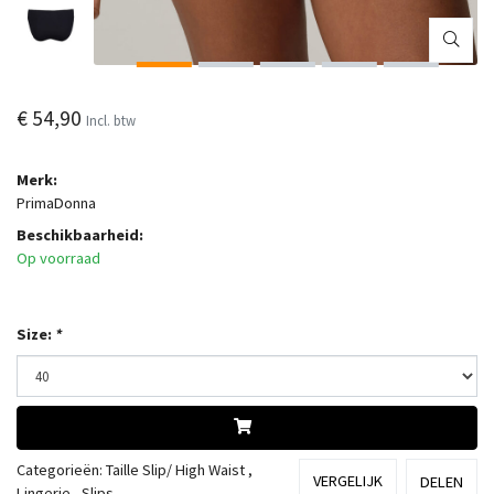
€ 54,90
Incl. btw
Merk:
PrimaDonna
Beschikbaarheid:
Op voorraad
Size:
*
Categorieën:
Taille Slip/ High Waist
,
VERGELIJK
DELEN
Lingerie
,
Slips