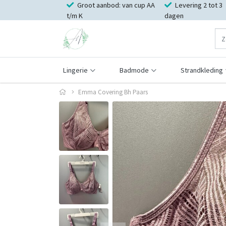
Groot aanbod: van cup AA
Levering 2 tot 3
t/m K
dagen
Lingerie
Badmode
Strandkleding
Emma Covering Bh Paars