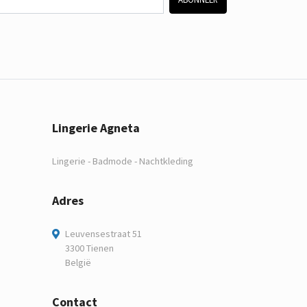
Lingerie Agneta
Lingerie - Badmode - Nachtkleding
Adres
Leuvensestraat 51
3300 Tienen
België
Contact