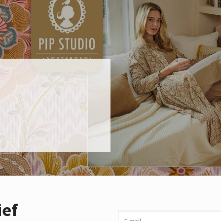
ief
E-mail