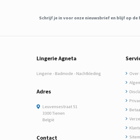
Schrijf je in voor onze nieuwsbrief en blijf op 
Lingerie Agneta
Servi
Lingerie - Badmode - Nachtkleding
Over m
Algem
Adres
Discl
Privac
Leuvensestraat 51
Betaa
3300 Tienen
Verze
België
Klant
Contact
Site