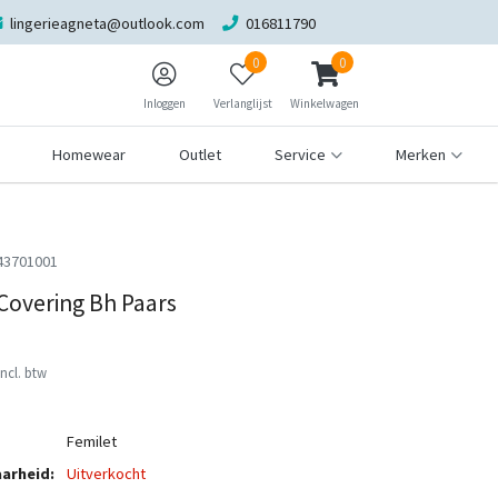
lingerieagneta@outlook.com
016811790
0
0
Inloggen
Verlanglijst
Winkelwagen
Homewear
Outlet
Service
Merken
43701001
overing Bh Paars
Incl. btw
Femilet
arheid:
Uitverkocht