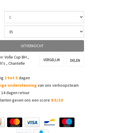
UITVERKOCHT
ën:
Volle Cup BH
,
VERGELIJK
DELEN
h's
,
Chantelle
ing
2 tot 3
dagen
dige ondersteuning
van ons verkoopsteam
s
14 dagen retour
lanten geven ons een score
9.5/10