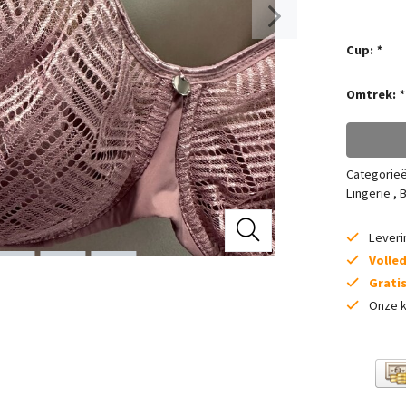
Cup:
*
Omtrek:
*
Categorie
Lingerie
,
B
Lever
Volle
Grati
Onze k