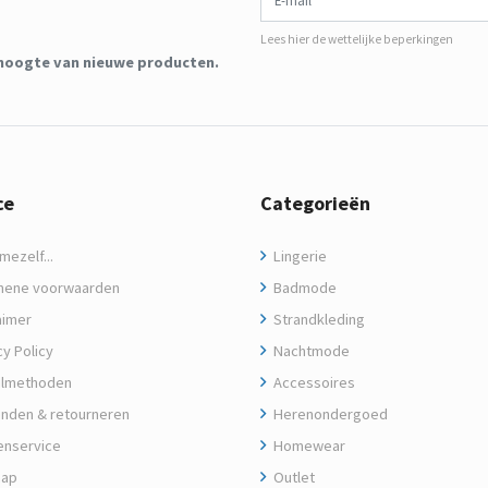
Lees hier de wettelijke beperkingen
de hoogte van nieuwe producten.
ce
Categorieën
ezelf...
Lingerie
ene voorwaarden
Badmode
aimer
Strandkleding
y Policy
Nachtmode
lmethoden
Accessoires
nden & retourneren
Herenondergoed
enservice
Homewear
map
Outlet