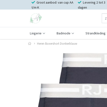
Groot aanbod: van cup AA
Levering 2 tot 3
t/m K
dagen
Lingerie
Badmode
Strandkleding
Heren Boxershort Donkerblauw