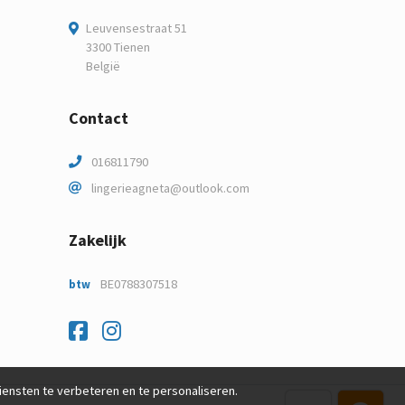
Leuvensestraat 51
3300 Tienen
België
Contact
016811790
lingerieagneta@outlook.com
Zakelijk
BE0788307518
btw
Facebook
Instagram
nsten te verbeteren en te personaliseren.