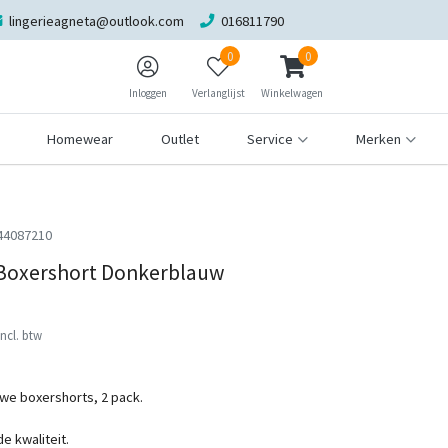
lingerieagneta@outlook.com
016811790
0
0
Inloggen
Verlanglijst
Winkelwagen
Homewear
Outlet
Service
Merken
44087210
Boxershort Donkerblauw
Incl. btw
we boxershorts, 2 pack.
e kwaliteit.