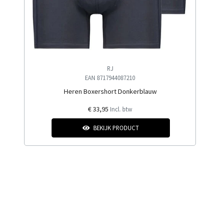
RJ
EAN 8717944087210
Heren Boxershort Donkerblauw
€ 33,95
Incl. btw
BEKIJK PRODUCT