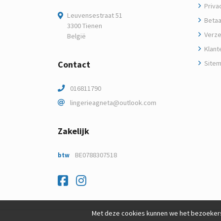
Privac
Leuvensestraat 51
Betaa
3300 Tienen
Verze
België
Klant
Contact
Site
016811790
lingerieagneta@outlook.com
Zakelijk
BE0788307518
btw
Facebook
Instagram
Met deze cookies kunnen we het bezoekers