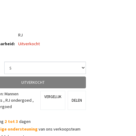
RJ
arheid:
Uitverkocht
UITVERKOCHT
ën:
Mannen
VERGELIJK
ts
,
RJ ondergoed
,
DELEN
ergoed
ing
2 tot 3
dagen
dige ondersteuning
van ons verkoopsteam