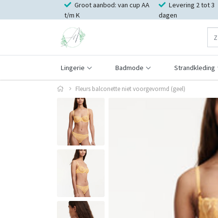
Groot aanbod: van cup AA
Levering 2 tot 3
t/m K
dagen
Lingerie
Badmode
Strandkleding
Fleurs balconette niet voorgevormd (geel)