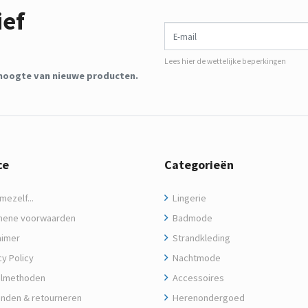
ief
E-mail
Lees hier de wettelijke beperkingen
de hoogte van nieuwe producten.
ce
Categorieën
ezelf...
Lingerie
ene voorwaarden
Badmode
aimer
Strandkleding
y Policy
Nachtmode
lmethoden
Accessoires
nden & retourneren
Herenondergoed