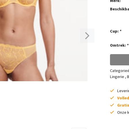
Merk:
Beschikba
Cup:
*
Omtrek:
*
Categorie
Lingerie
,
B
Lever
Volle
Grati
Onze k