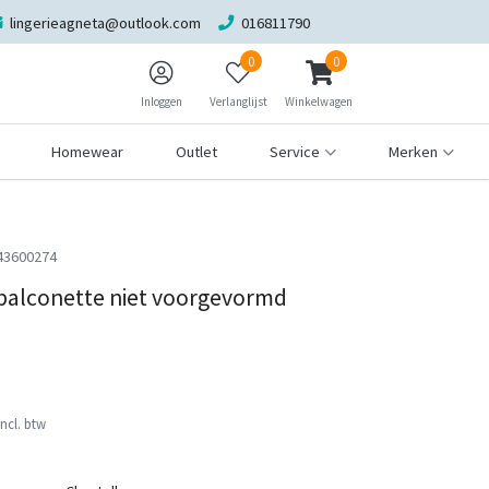
lingerieagneta@outlook.com
016811790
0
0
Inloggen
Verlanglijst
Winkelwagen
Homewear
Outlet
Service
Merken
43600274
 balconette niet voorgevormd
Incl. btw