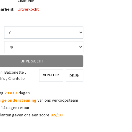
Chantelle
arheid:
Uitverkocht
UITVERKOCHT
ën:
Balconette
,
VERGELIJK
DELEN
h's
,
Chantelle
ing
2 tot 3
dagen
dige ondersteuning
van ons verkoopsteam
s
14 dagen retour
lanten geven ons een score
9.5/10