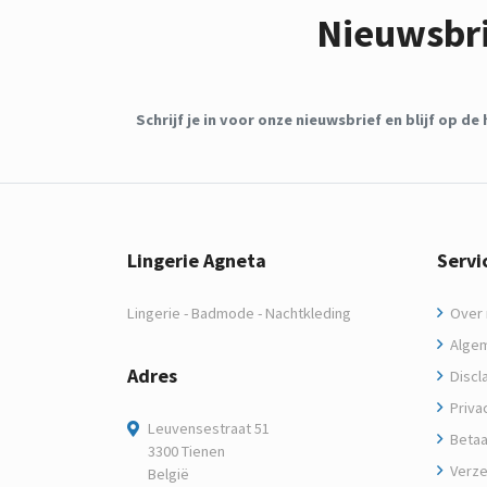
Nieuwsbr
Schrijf je in voor onze nieuwsbrief en blijf op 
Lingerie Agneta
Servi
Lingerie - Badmode - Nachtkleding
Over m
Algem
Adres
Discl
Privac
Leuvensestraat 51
Betaa
3300 Tienen
Verze
België