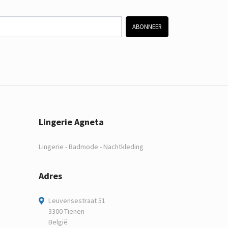
ABONNEER
Lingerie Agneta
Lingerie - Badmode - Nachtkleding
Adres
Leuvensestraat 51
3300 Tienen
België