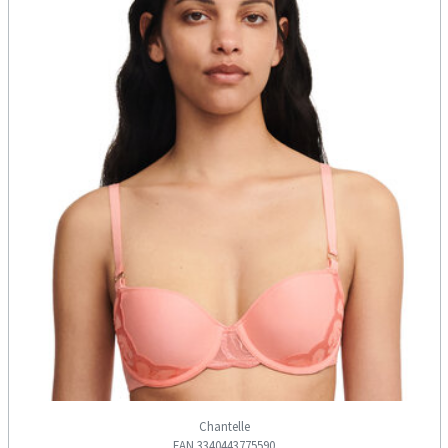
Chantelle
EAN 3340443775590