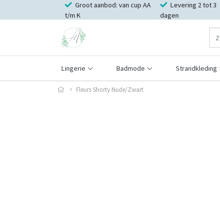
Groot aanbod: van cup AA
Levering 2 tot 3
t/m K
dagen
Lingerie
Badmode
Strandkleding
Fleurs Shorty Nude/Zwart