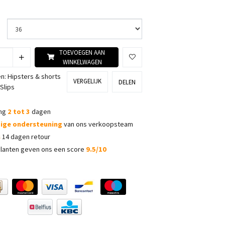
TOEVOEGEN AAN
WINKELWAGEN
ën:
Hipsters & shorts
VERGELIJK
DELEN
Slips
ing
2 tot 3
dagen
dige ondersteuning
van ons verkoopsteam
s
14 dagen retour
lanten geven ons een score
9.5/10