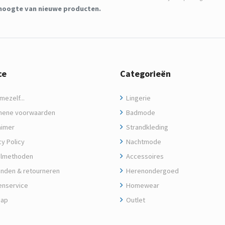
de hoogte van nieuwe producten.
ce
Categorieën
ezelf...
Lingerie
ene voorwaarden
Badmode
aimer
Strandkleding
y Policy
Nachtmode
lmethoden
Accessoires
nden & retourneren
Herenondergoed
enservice
Homewear
map
Outlet