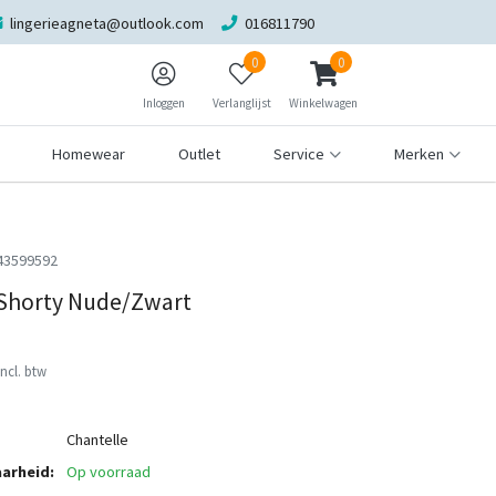
lingerieagneta@outlook.com
016811790
0
0
Inloggen
Verlanglijst
Winkelwagen
Homewear
Outlet
Service
Merken
43599592
 Shorty Nude/Zwart
Incl. btw
Chantelle
arheid:
Op voorraad