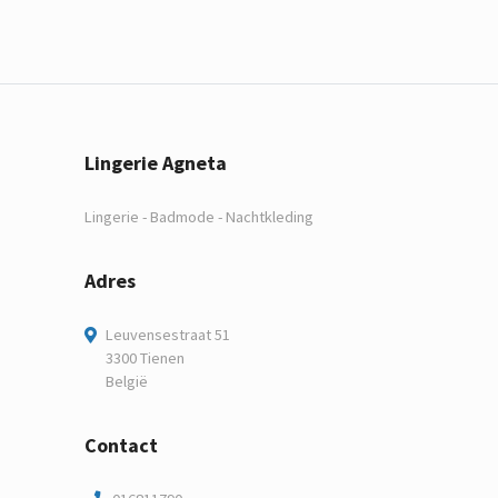
Lingerie Agneta
Lingerie - Badmode - Nachtkleding
Adres
Leuvensestraat 51
3300 Tienen
België
Contact