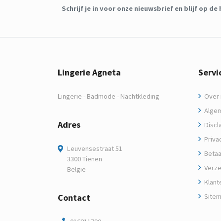
Schrijf je in voor onze nieuwsbrief en blijf op 
Lingerie Agneta
Servi
Lingerie - Badmode - Nachtkleding
Over m
Algem
Adres
Discl
Privac
Leuvensestraat 51
Betaa
3300 Tienen
Verze
België
Klant
Contact
Site