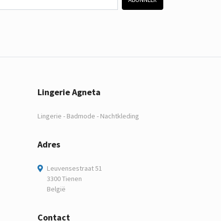
Lingerie Agneta
Lingerie - Badmode - Nachtkleding
Adres
Leuvensestraat 51
3300 Tienen
België
Contact