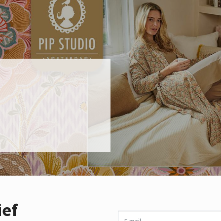
ief
E-mail