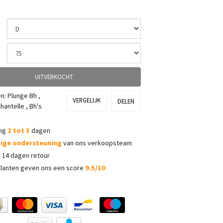
UITVERKOCHT
ën:
Plunge Bh
,
VERGELIJK
DELEN
hantelle
,
Bh's
ing
2 tot 3
dagen
dige ondersteuning
van ons verkoopsteam
s
14 dagen retour
lanten geven ons een score
9.5/10