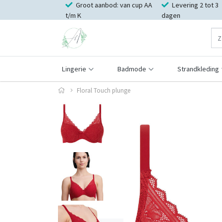
Groot aanbod: van cup AA
Levering 2 tot 3
t/m K
dagen
Lingerie
Badmode
Strandkleding
Floral Touch plunge