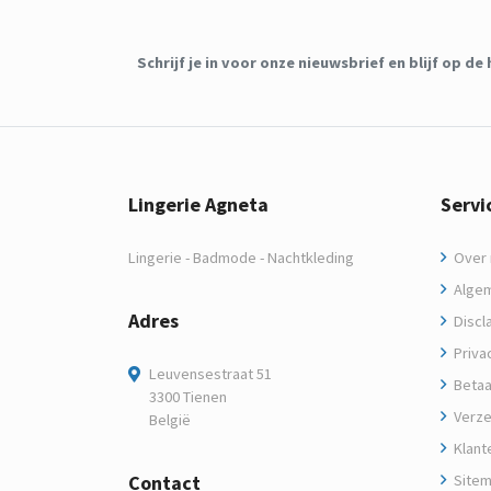
Schrijf je in voor onze nieuwsbrief en blijf op 
Lingerie Agneta
Servi
Lingerie - Badmode - Nachtkleding
Over m
Algem
Adres
Discl
Privac
Leuvensestraat 51
Betaa
3300 Tienen
Verze
België
Klant
Contact
Site