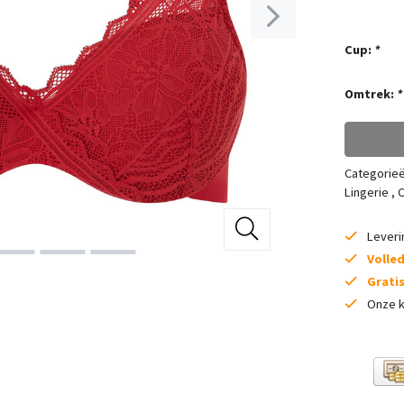
Cup:
*
Omtrek:
*
Categorie
Lingerie
,
C
Lever
Volle
Grati
Onze k