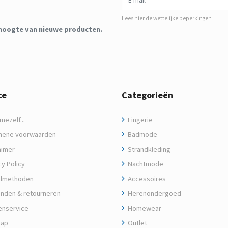
Lees hier de wettelijke beperkingen
de hoogte van nieuwe producten.
ce
Categorieën
ezelf...
Lingerie
ene voorwaarden
Badmode
aimer
Strandkleding
y Policy
Nachtmode
lmethoden
Accessoires
nden & retourneren
Herenondergoed
enservice
Homewear
map
Outlet