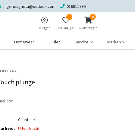
lingerieagneta@outlook.com
016811790
0
0
Inloggen
Verlanglijst
Winkelwagen
Homewear
Outlet
Service
Merken
43688746
 Touch plunge
Incl. btw
Chantelle
arheid:
Uitverkocht