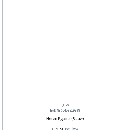
Q Bo
EAN 8300459919888
Heren Pyjama (Blauw)
€ 71,50
Incl. btw