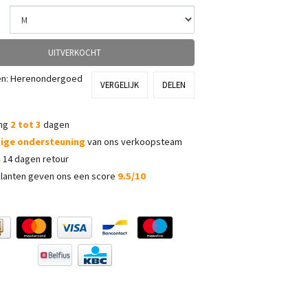
UITVERKOCHT
ën:
Herenondergoed
VERGELIJK
DELEN
ing
2 tot 3
dagen
dige ondersteuning
van ons verkoopsteam
s
14 dagen retour
lanten geven ons een score
9.5/10