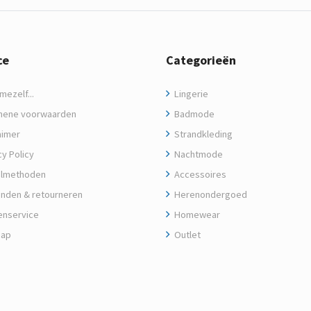
ce
Categorieën
ezelf...
Lingerie
ene voorwaarden
Badmode
aimer
Strandkleding
y Policy
Nachtmode
lmethoden
Accessoires
nden & retourneren
Herenondergoed
enservice
Homewear
map
Outlet