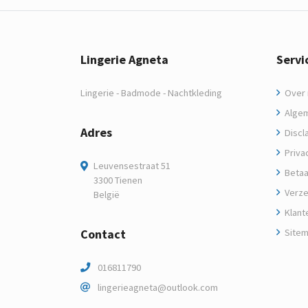
Lingerie Agneta
Servi
Lingerie - Badmode - Nachtkleding
Over m
Algem
Adres
Discl
Privac
Leuvensestraat 51
Betaa
3300 Tienen
Verze
België
Klant
Contact
Site
016811790
lingerieagneta@outlook.com