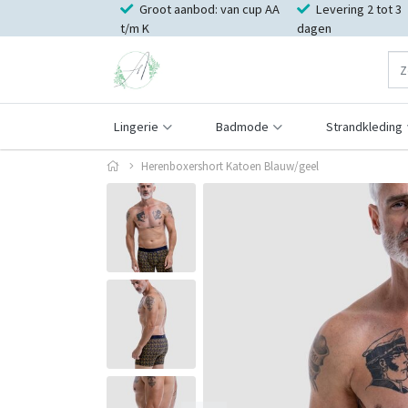
Groot aanbod: van cup AA
Levering 2 tot 3
t/m K
dagen
Lingerie
Badmode
Strandkleding
Herenboxershort Katoen Blauw/geel