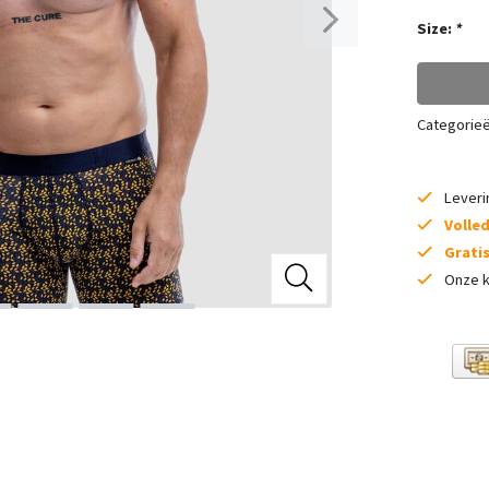
Size:
*
Categorie
Lever
Volle
Grati
Onze k