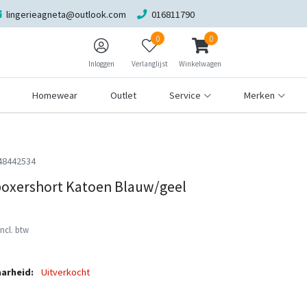
lingerieagneta@outlook.com
016811790
0
0
Inloggen
Verlanglijst
Winkelwagen
Homewear
Outlet
Service
Merken
48442534
oxershort Katoen Blauw/geel
Incl. btw
arheid:
Uitverkocht