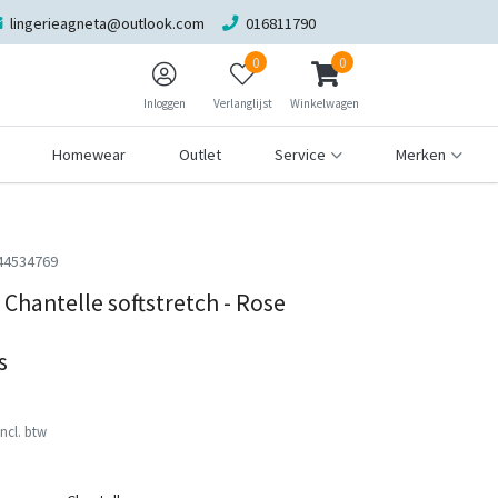
lingerieagneta@outlook.com
016811790
0
0
Inloggen
Verlanglijst
Winkelwagen
Homewear
Outlet
Service
Merken
44534769
 Chantelle softstretch - Rose
s
Incl. btw