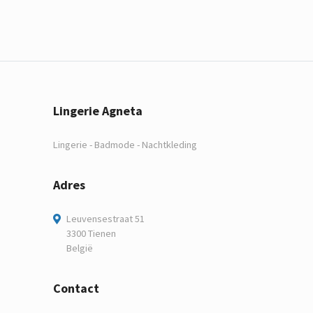
Lingerie Agneta
Lingerie - Badmode - Nachtkleding
Adres
Leuvensestraat 51
3300 Tienen
België
Contact