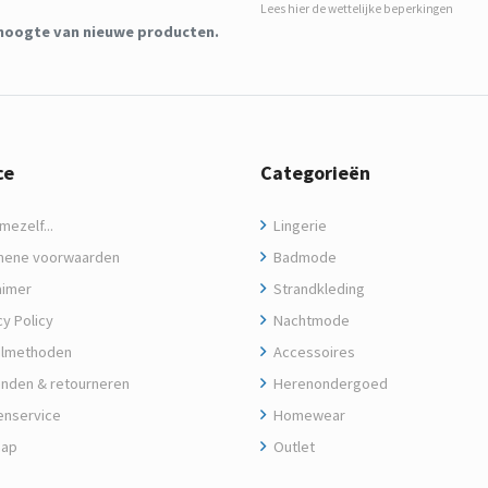
Lees hier de wettelijke beperkingen
de hoogte van nieuwe producten.
ce
Categorieën
ezelf...
Lingerie
ene voorwaarden
Badmode
aimer
Strandkleding
y Policy
Nachtmode
lmethoden
Accessoires
nden & retourneren
Herenondergoed
enservice
Homewear
map
Outlet