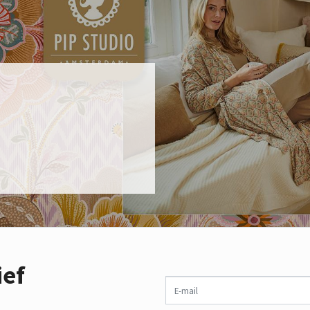
ief
E-mail