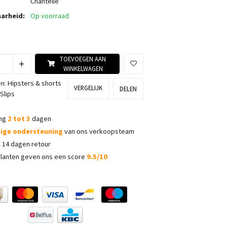
Chantelle
arheid:
Op voorraad
TOEVOEGEN AAN
WINKELWAGEN
ën:
Hipsters & shorts
VERGELIJK
DELEN
Slips
ing
2 tot 3
dagen
dige ondersteuning
van ons verkoopsteam
s
14 dagen retour
lanten geven ons een score
9.5/10