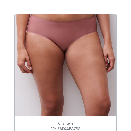
Chantelle
EAN 3340444534769