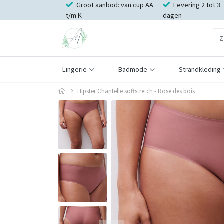
Groot aanbod: van cup AA
Levering 2 tot 3
t/m K
dagen
Lingerie
Badmode
Strandkleding
Hipster Chantelle softstretch - Rose des bois