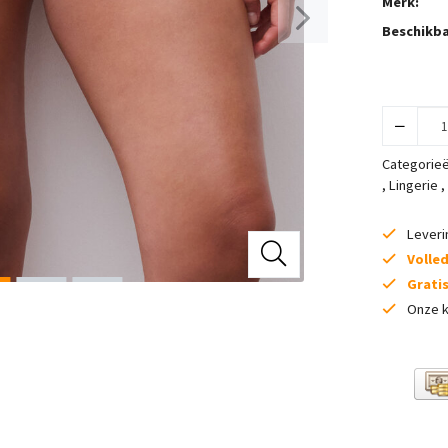
Merk:
Beschikba
Categorie
,
Lingerie
,
Lever
Volle
Grati
Onze k