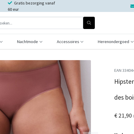
Gratis bezorging vanaf
60 eur
Nachtmode
Accessoires
Herenondergoed
EAN 33404
Hipster
des boi
€ 21,90