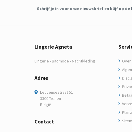
Schrijf je in voor onze nieuwsbrief en blijf op 
Lingerie Agneta
Servi
Lingerie - Badmode - Nachtkleding
Over m
Algem
Adres
Discl
Privac
Leuvensestraat 51
Betaa
3300 Tienen
Verze
België
Klant
Contact
Site