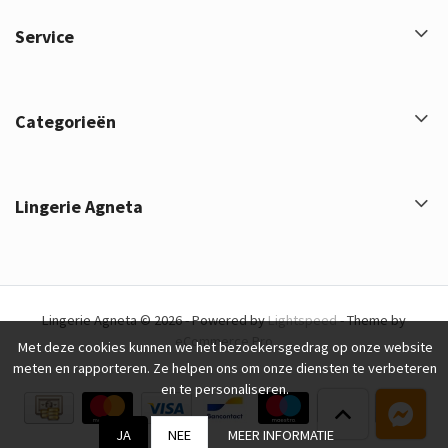
Service
Categorieën
Lingerie Agneta
Lingerie Agneta © 2026 - Powered by
Lightspeed
- Theme by
eCommerce Pro
Met deze cookies kunnen we het bezoekersgedrag op onze website
meten en rapporteren. Ze helpen ons om onze diensten te verbeteren
en te personaliseren.
JA
NEE
MEER INFORMATIE