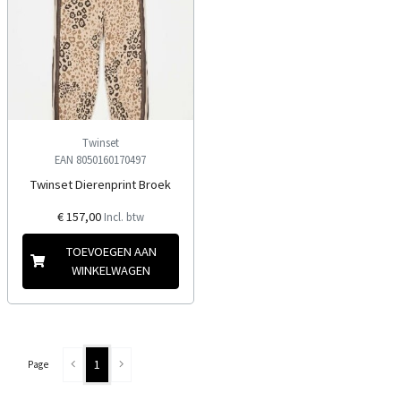
Twinset
EAN 8050160170497
Twinset Dierenprint Broek
€ 157,00
Incl. btw
TOEVOEGEN AAN
WINKELWAGEN
1
Page