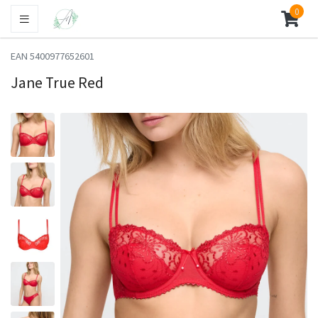
0
EAN 5400977652601
Jane True Red