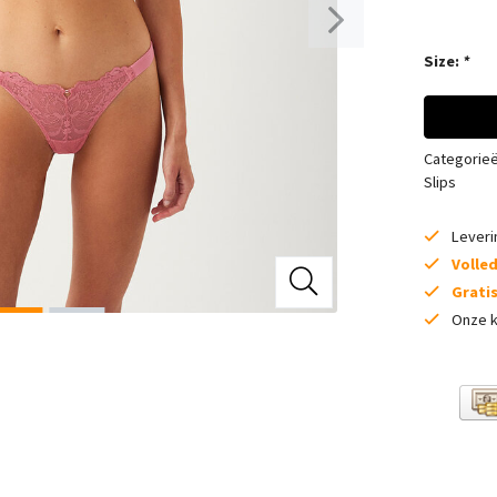
Size:
*
Categorie
Slips
Lever
Volle
Grati
Onze k