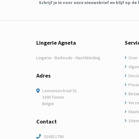
Schrijf je in voor onze nieuwsbrief en blijf op 
Lingerie Agneta
Servi
Lingerie - Badmode - Nachtkleding
Over m
Algem
Adres
Discl
Privac
Leuvensestraat 51
Betaa
3300 Tienen
Verze
België
Klant
Contact
Site
016811790