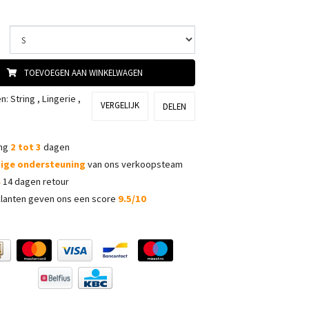
TOEVOEGEN AAN WINKELWAGEN
ën:
String
,
Lingerie
,
VERGELIJK
DELEN
ing
2 tot 3
dagen
dige ondersteuning
van ons verkoopsteam
s
14 dagen retour
lanten geven ons een score
9.5/10