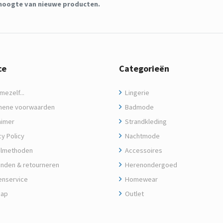
de hoogte van nieuwe producten.
ce
Categorieën
ezelf...
Lingerie
ene voorwaarden
Badmode
aimer
Strandkleding
y Policy
Nachtmode
lmethoden
Accessoires
nden & retourneren
Herenondergoed
enservice
Homewear
map
Outlet