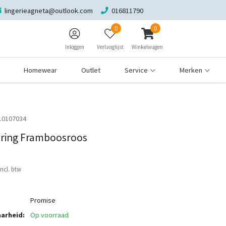
lingerieagneta@outlook.com
016811790
0
0
Inloggen
Verlanglijst
Winkelwagen
Homewear
Outlet
Service
Merken
10107034
String Framboosroos
Incl. btw
Promise
arheid:
Op voorraad