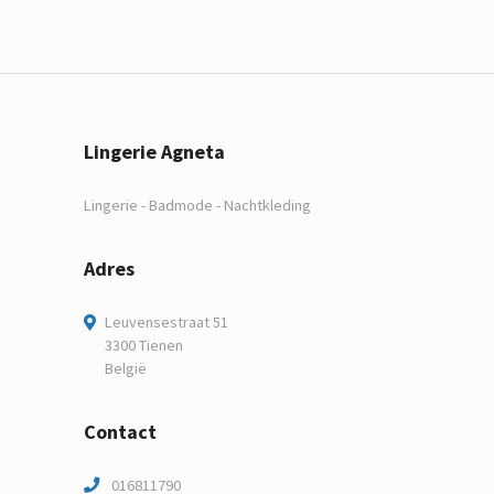
Lingerie Agneta
Lingerie - Badmode - Nachtkleding
Adres
Leuvensestraat 51
3300 Tienen
België
Contact
016811790