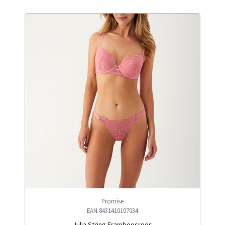
Promise
EAN 8431410107034
Julia String Framboosroos