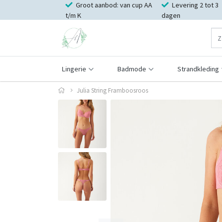
Groot aanbod: van cup AA
Levering 2 tot 3
t/m K
dagen
Lingerie
Badmode
Strandkleding
Julia String Framboosroos