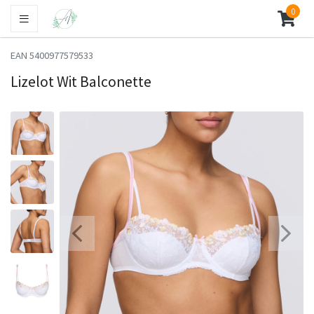
0
EAN 5400977579533
Lizelot Wit Balconette