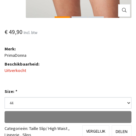
€ 49,90
Incl. btw
Merk:
PrimaDonna
Beschikbaarheid:
Uitverkocht
Size:
*
Categorieën:
Taille Slip/ High Waist
,
VERGELIJK
DELEN
Lingerie
,
Slips