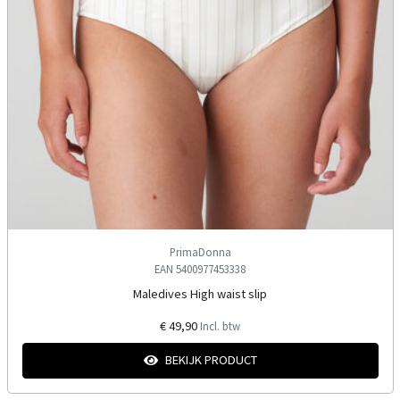
PrimaDonna
EAN 5400977453338
Maledives High waist slip
€ 49,90
Incl. btw
BEKIJK PRODUCT