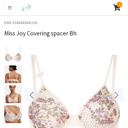
0
EAN 3340443641161
Miss Joy Covering spacer Bh