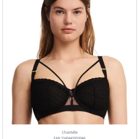
Chantelle
EAN 3340443830046