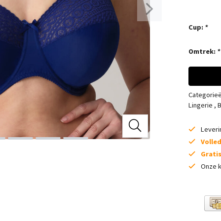
Cup:
*
Omtrek:
*
Categorie
Lingerie
,
B
Lever
Volle
Grati
Onze k