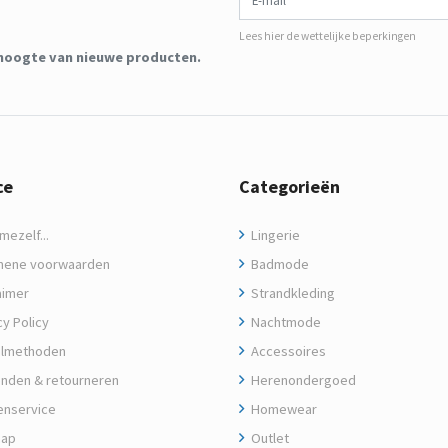
Lees hier de wettelijke beperkingen
de hoogte van nieuwe producten.
ce
Categorieën
ezelf...
Lingerie
ene voorwaarden
Badmode
aimer
Strandkleding
y Policy
Nachtmode
lmethoden
Accessoires
nden & retourneren
Herenondergoed
enservice
Homewear
map
Outlet