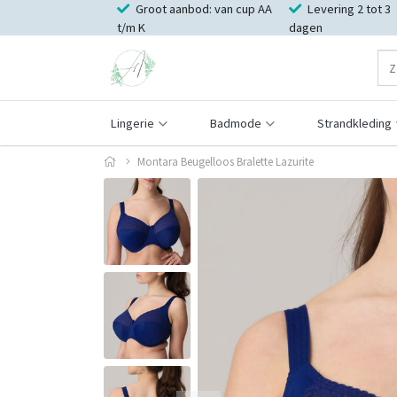
Groot aanbod: van cup AA
Levering 2 tot 3
t/m K
dagen
Lingerie
Badmode
Strandkleding
Montara Beugelloos Bralette Lazurite