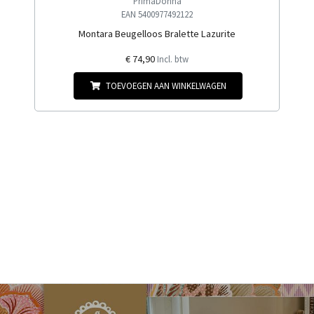
PrimaDonna
EAN 5400977492122
Montara Beugelloos Bralette Lazurite
€ 74,90
Incl. btw
TOEVOEGEN AAN WINKELWAGEN