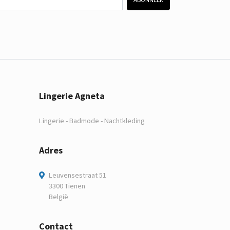
Lingerie Agneta
Lingerie - Badmode - Nachtkleding
Adres
Leuvensestraat 51
3300 Tienen
België
Contact