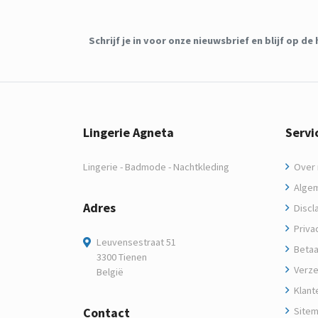
Schrijf je in voor onze nieuwsbrief en blijf op 
Lingerie Agneta
Servi
Lingerie - Badmode - Nachtkleding
Over m
Algem
Adres
Discl
Privac
Leuvensestraat 51
Betaa
3300 Tienen
Verze
België
Klant
Contact
Site