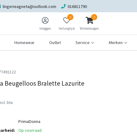
lingerieagneta@outlook.com
016811790
0
0
Inloggen
Verlanglijst
Winkelwagen
Homewear
Outlet
Service
Merken
77492122
a Beugelloos Bralette Lazurite
Incl. btw
PrimaDonna
arheid:
Op voorraad