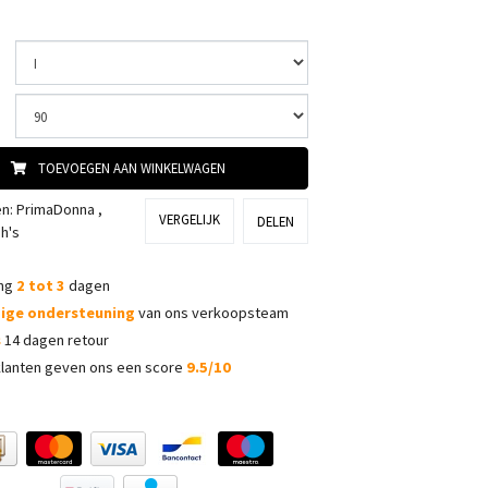
TOEVOEGEN AAN WINKELWAGEN
ën:
PrimaDonna
,
VERGELIJK
DELEN
h's
ing
2 tot 3
dagen
dige ondersteuning
van ons verkoopsteam
s
14 dagen retour
lanten geven ons een score
9.5/10