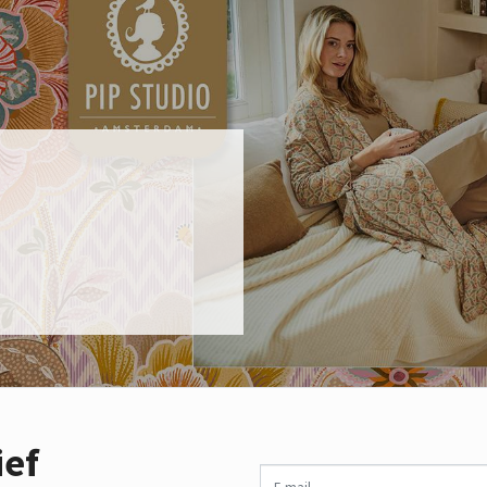
ief
E-mail