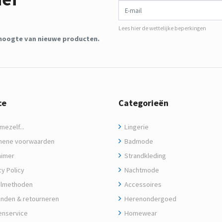
Lees hier de wettelijke beperkingen
de hoogte van nieuwe producten.
ce
Categorieën
ezelf...
Lingerie
ene voorwaarden
Badmode
aimer
Strandkleding
y Policy
Nachtmode
lmethoden
Accessoires
nden & retourneren
Herenondergoed
enservice
Homewear