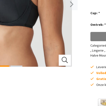
Cup:
*
Omtrek:
*
Categorie
,
Lingerie
,
Halve Mou
Lever
Volle
Grati
Onze k