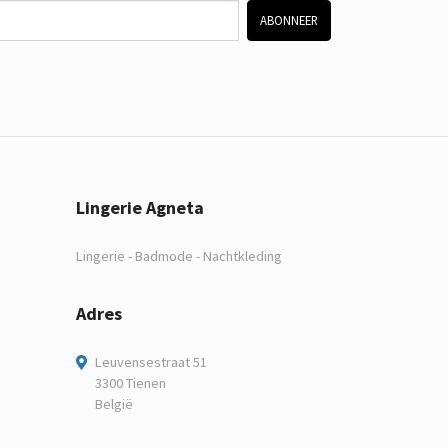
ABONNEER
Lingerie Agneta
Lingerie - Badmode - Nachtkleding
Adres
Leuvensestraat 51
3300 Tienen
België