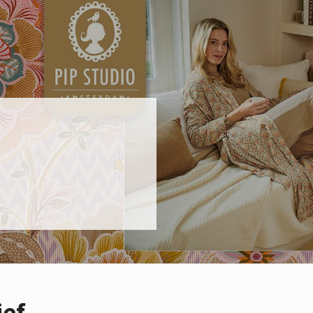
ief
E-mail