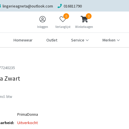
lingerieagneta@outlook.com
016811790
0
0
Inloggen
Verlanglijst
Winkelwagen
Homewear
Outlet
Service
Merken
77240235
a Zwart
Incl. btw
PrimaDonna
arheid:
Uitverkocht