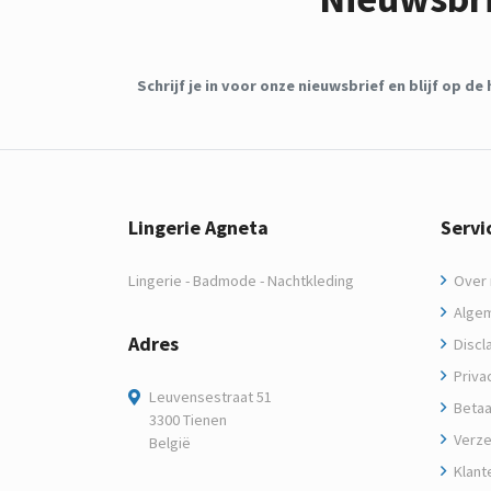
Schrijf je in voor onze nieuwsbrief en blijf op 
Lingerie Agneta
Servi
Lingerie - Badmode - Nachtkleding
Over m
Algem
Adres
Discl
Privac
Leuvensestraat 51
Betaa
3300 Tienen
Verze
België
Klant