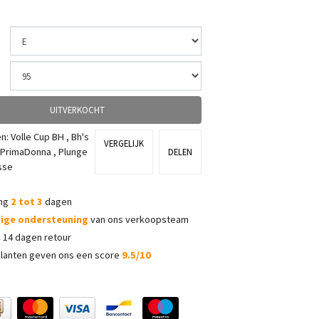
UITVERKOCHT
ën:
Volle Cup BH
,
Bh's
VERGELIJK
PrimaDonna
,
Plunge
DELEN
sse
ing
2 tot 3
dagen
dige ondersteuning
van ons verkoopsteam
s
14 dagen retour
lanten geven ons een score
9.5/10