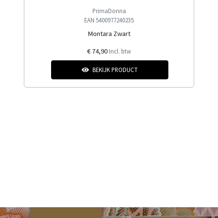
PrimaDonna
EAN 5400977240235
Montara Zwart
€ 74,90
Incl. btw
BEKIJK PRODUCT