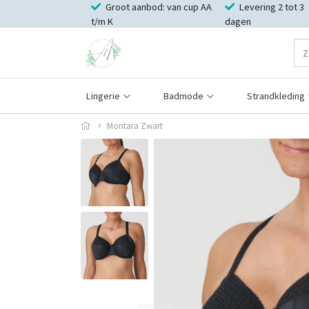
Groot aanbod: van cup AA
Levering 2 tot 3
t/m K
dagen
Lingerie
Badmode
Strandkleding
Montara Zwart