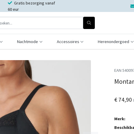
Gratis bezorging vanaf
60 eur
Nachtmode
Accessoires
Herenondergoed
EAN 54009
Montar
€ 74,90
Merk:
Beschikba