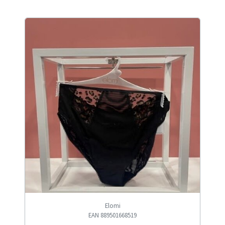
Elomi
EAN 889501668519