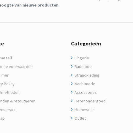
de hoogte van nieuwe producten.
ce
Categorieën
ezelf...
Lingerie
ene voorwaarden
Badmode
aimer
Strandkleding
y Policy
Nachtmode
lmethoden
Accessoires
nden & retourneren
Herenondergoed
enservice
Homewear
map
Outlet