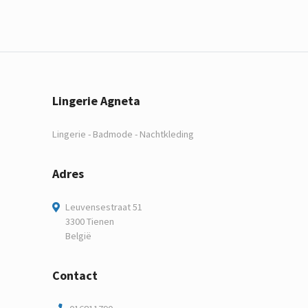
Lingerie Agneta
Lingerie - Badmode - Nachtkleding
Adres
Leuvensestraat 51
3300 Tienen
België
Contact