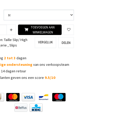
TOEVOEGEN AAN
WINKELWAGEN
ën:
Taille Slip/ High
VERGELIJK
DELEN
gerie
,
Slips
ing
2 tot 3
dagen
dige ondersteuning
van ons verkoopsteam
s
14 dagen retour
lanten geven ons een score
9.5/10