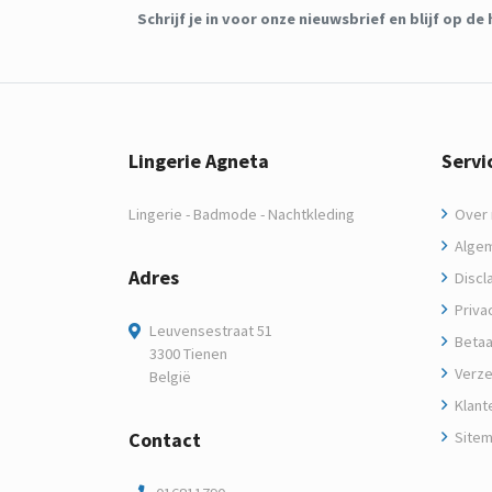
Schrijf je in voor onze nieuwsbrief en blijf op 
Lingerie Agneta
Servi
Lingerie - Badmode - Nachtkleding
Over m
Algem
Adres
Discl
Privac
Leuvensestraat 51
Betaa
3300 Tienen
Verze
België
Klant
Contact
Site