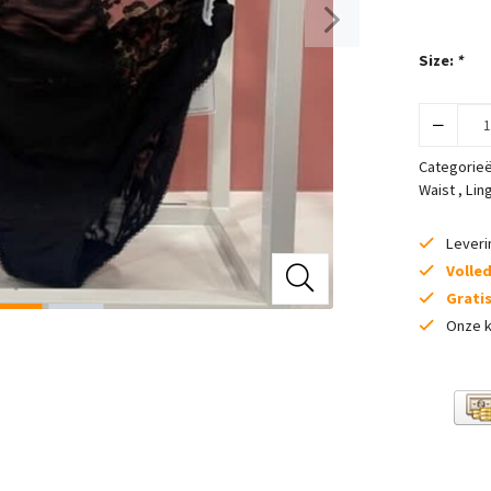
Size:
*
Categorie
Waist
,
Lin
Lever
Volle
Grati
Onze k