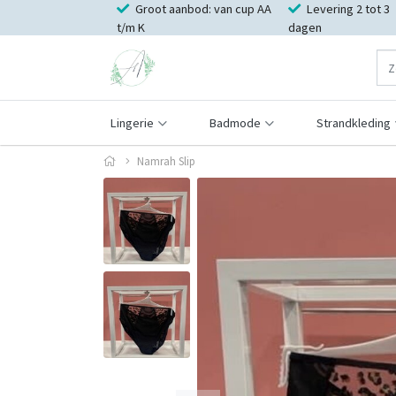
Groot aanbod: van cup AA
Levering 2 tot 3
t/m K
dagen
Lingerie
Badmode
Strandkleding
Namrah Slip