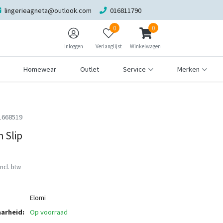
lingerieagneta@outlook.com
016811790
0
0
Inloggen
Verlanglijst
Winkelwagen
Homewear
Outlet
Service
Merken
1668519
 Slip
Incl. btw
Elomi
arheid:
Op voorraad