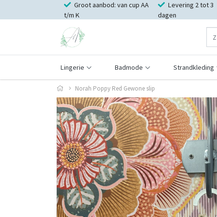
Groot aanbod: van cup AA
Levering 2 tot 3
t/m K
dagen
Lingerie
Badmode
Strandkleding
Norah Poppy Red Gewone slip