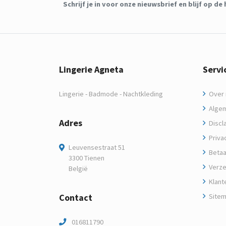
Schrijf je in voor onze nieuwsbrief en blijf op 
Lingerie Agneta
Servi
Lingerie - Badmode - Nachtkleding
Over m
Algem
Adres
Discl
Privac
Leuvensestraat 51
Betaa
3300 Tienen
Verze
België
Klant
Contact
Site
016811790