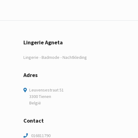
Lingerie Agneta
Lingerie - Badmode - Nachtkleding
Adres
Leuvensestraat 51
3300 Tienen
België
Contact
016811790