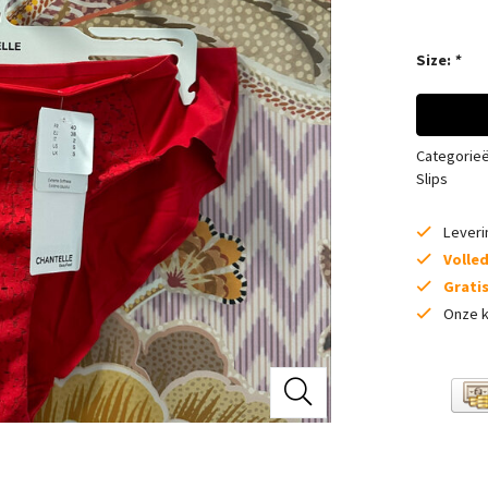
Size:
*
Categorie
Slips
Lever
Volle
Grati
Onze k