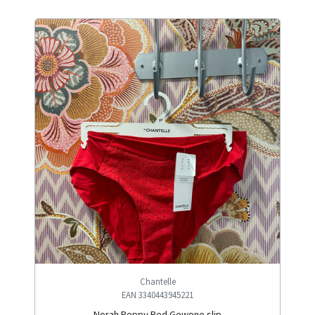
Chantelle
EAN 3340443945221
Norah Poppy Red Gewone slip