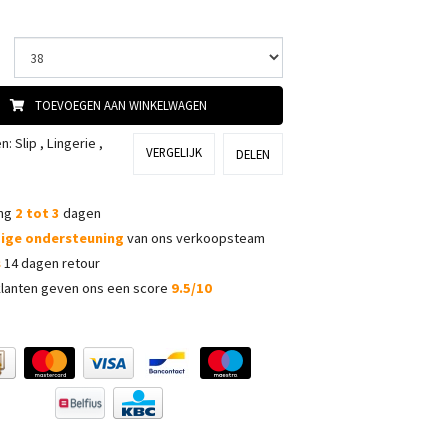
TOEVOEGEN AAN WINKELWAGEN
ën:
Slip
,
Lingerie
,
VERGELIJK
DELEN
ing
2 tot 3
dagen
dige ondersteuning
van ons verkoopsteam
s
14 dagen retour
lanten geven ons een score
9.5/10