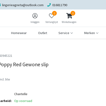
lingerieagneta@outlook.com
016811790
0
0
Inloggen
Verlanglijst
Winkelwagen
Homewear
Outlet
Service
Merken
43945221
Poppy Red Gewone slip
Incl. btw
Chantelle
arheid:
Op voorraad