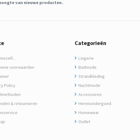
de hoogte van nieuwe producten.
ce
Categorieën
ezelf...
Lingerie
ene voorwaarden
Badmode
aimer
Strandkleding
y Policy
Nachtmode
lmethoden
Accessoires
nden & retourneren
Herenondergoed
enservice
Homewear
map
Outlet