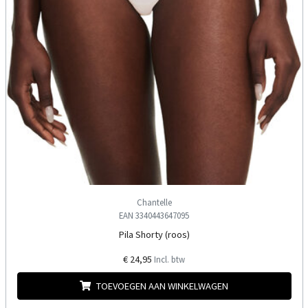
Chantelle
EAN 3340443647095
Pila Shorty (roos)
€ 24,95
Incl. btw
TOEVOEGEN AAN WINKELWAGEN