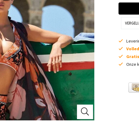
VERGELI
Lever
Volle
Grati
Onze k