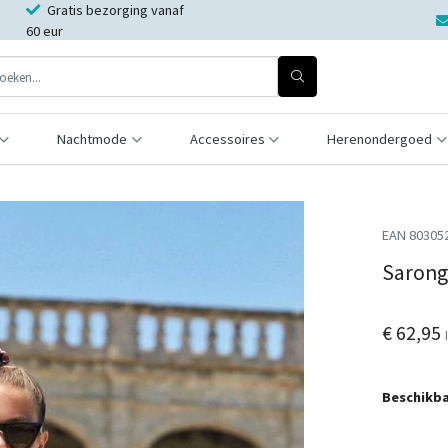
Gratis bezorging vanaf
60 eur
Nachtmode
Accessoires
Herenondergoed
EAN 80305
Sarong
€ 62,95
Beschikba