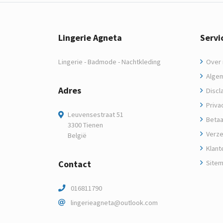
Lingerie Agneta
Servi
Lingerie - Badmode - Nachtkleding
Over m
Algem
Adres
Discl
Privac
Leuvensestraat 51
Betaa
3300 Tienen
Verze
België
Klant
Contact
Site
016811790
lingerieagneta@outlook.com