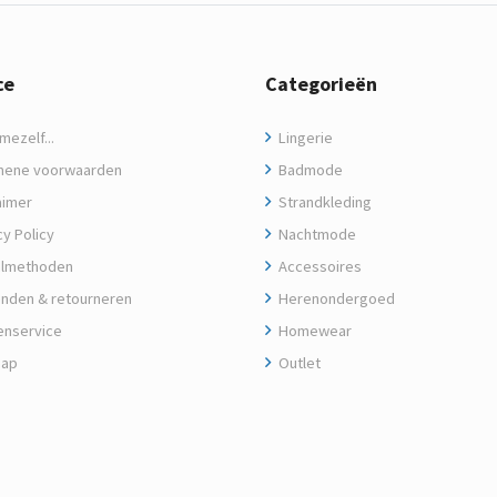
ce
Categorieën
ezelf...
Lingerie
ene voorwaarden
Badmode
aimer
Strandkleding
y Policy
Nachtmode
lmethoden
Accessoires
nden & retourneren
Herenondergoed
enservice
Homewear
map
Outlet