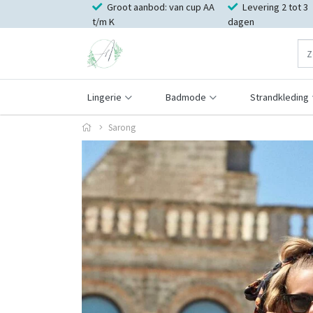
Groot aanbod: van cup AA
Levering 2 tot 3
t/m K
dagen
Lingerie
Badmode
Strandkleding
Sarong