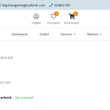
lingerieagneta@outlook.com
016811790
0
0
Inloggen
Verlanglijst
Winkelwagen
Homewear
Outlet
Service
Merken
24531423
Incl. btw
arheid:
Op voorraad